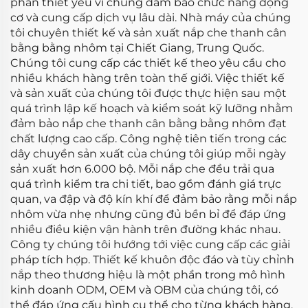
phần thiết yếu vì chúng đảm bảo chức năng động
cơ và cung cấp dịch vụ lâu dài. Nhà máy của chúng
tôi chuyên thiết kế và sản xuất nắp che thanh cân
bằng bằng nhôm tại Chiết Giang, Trung Quốc.
Chúng tôi cung cấp các thiết kế theo yêu cầu cho
nhiều khách hàng trên toàn thế giới. Việc thiết kế
và sản xuất của chúng tôi được thực hiện sau một
quá trình lập kế hoạch và kiểm soát kỹ lưỡng nhằm
đảm bảo nắp che thanh cân bằng bằng nhôm đạt
chất lượng cao cấp. Công nghệ tiên tiến trong các
dây chuyền sản xuất của chúng tôi giúp mỗi ngày
sản xuất hơn 6.000 bộ. Mỗi nắp che đều trải qua
quá trình kiểm tra chi tiết, bao gồm đánh giá trực
quan, va đập và độ kín khí để đảm bảo rằng mỗi nắp
nhôm vừa nhẹ nhưng cũng đủ bền bỉ để đáp ứng
nhiều điều kiện vận hành trên đường khác nhau.
Công ty chúng tôi hướng tới việc cung cấp các giải
pháp tích hợp. Thiết kế khuôn độc đáo và tùy chỉnh
nắp theo thương hiệu là một phần trong mô hình
kinh doanh ODM, OEM và OBM của chúng tôi, có
thể đáp ứng cấu hình cụ thể cho từng khách hàng.