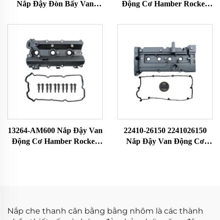
Nắp Đậy Đòn Bẩy Van
Động Cơ Hamber Rocker
Động Cơ Cho BMW 3 5 Z
Nắp Đầu Xi-lanh Buồng
Series E36 323i 328i M3 E39
Rocker Phù Hợp Với Nissan
528i E36 E37 E38 Z3
X-TRAIL 132648H301
11121703341 11121748630
132648H300
13264-AM600 Nắp Đậy Van
22410-26150 2241026150
Động Cơ Hamber Rocker
Nắp Đậy Van Động Cơ
Nắp Đầu Xi-Lanh Buồng
Hamber Rocker Đầu Xi-
Rocker Phù Hợp Với Nissan
Lanh Rocker Chamber Phù
350Z 13264-AM600
Hợp Với Hyundai Accent
Kèm Gioăng
Nắp che thanh cân bằng bằng nhôm là các thành