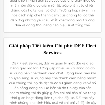
điều khiển. Phân tích sau cuộc đua cho thấy mức độ
mài mòn động cơ giảm rõ rệt, góp phần vào chiến
thắng của họ tại giải vô địch. Trường hợp này minh
họa cách nắp che thanh cam của chúng tôi có thể
đáp ứng những yêu cầu khắt khe trong môi trường
đua xe đồng thời nâng cao hiệu suất tổng thể.
Giải pháp Tiết kiệm Chi phí: DEF Fleet
Services
DEF Fleet Services, đơn vị quản lý một đội xe giao
hàng quy mô lớn, từng gặp nhiều sự cố động cơ do
sử dụng nắp che thanh cam chất lượng kém. Sau khi
chuyển sang sử dụng nắp che thanh cam bằng nhôm
của chúng tôi, họ đã đạt được sự giảm đáng kể về số
lần hỏng động cơ. Độ bền và độ tin cậy của sản
phẩm chúng tôi đã giúp giảm chi phí bảo trì và tăng
thời gian hoạt động liên tục cho đội xe. Đối tác này
minh chứng cho tính hiệu quả về chi phí và độ tin cậy