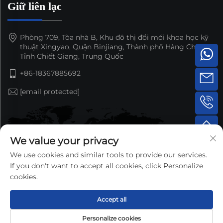
Giữ liên lạc
Phòng 709, Tòa nhà B, Khu đô thị đổi mới khoa học kỹ
thuật Xingyao, Quận Binjiang, Thành phố Hàng Châu,
Tỉnh Chiết Giang, Trung Quốc
+86-18367885692
[email protected]
We value your privacy
We use cookies and similar tools to provide our services.
If you don't want to accept all cookies, click Personalize
cookies.
Accept all
Bản quyền © 2025 bởi Công ty TNHH Phụ tùng ô tô Nansen
Personalize cookies
Hàng Châu —
Chính sách bảo mật