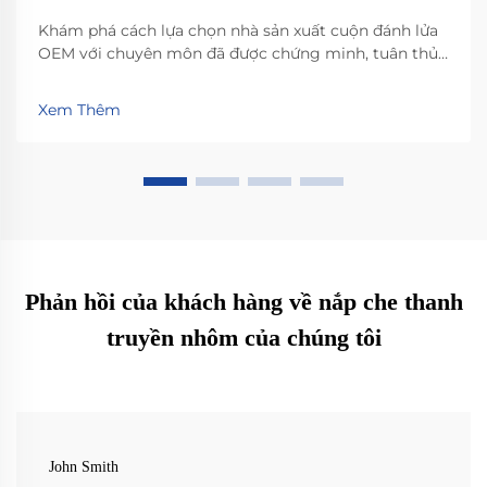
Khám phá cách lựa chọn nhà sản xuất cuộn đánh lửa
OEM với chuyên môn đã được chứng minh, tuân thủ
IATF 16949, hợp tác DFM và năng lực sản xuất có thể
mở rộng. Giảm đến 40% số khiếu nại bảo hành. Tải
Xem Thêm
xuống danh sách kiểm tra đánh giá đầy đủ.
Phản hồi của khách hàng về nắp che thanh
truyền nhôm của chúng tôi
John Smith