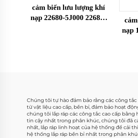
cảm biến lưu lượng khí
nạp 22680-5J000 22680-
cảm 
7B000 22680-7B001 74-
nạp 
50014 79021081 dành cho
05 1
Nissan Cảm biến MAF
Buick
Đồng hồ đo lưu lượng
Cảm 
không khí
đo l
Chúng tôi tự hào đảm bảo rằng các công tắc c
từ vật liệu cao cấp, bền bỉ, đảm bảo hoạt độn
chúng tôi lắp ráp các công tắc cao cấp bằng
tin cậy nhất trong phân khúc, chúng tôi đã c
nhất, lắp ráp linh hoạt của hệ thống để cải t
hệ thống lắp ráp bền bỉ nhất trong phân khúc