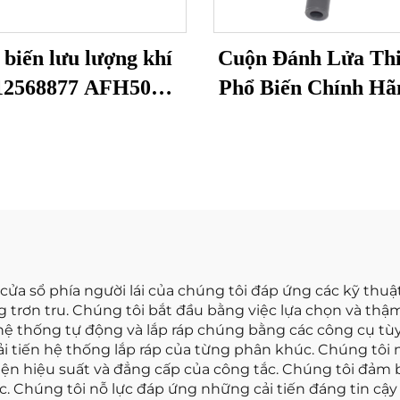
biến lưu lượng khí
Cuộn Đánh Lửa Thi
12568877 AFH50M-
Phổ Biến Chính Hã
9137065 Phù hợp với
Sẵn Trong Kho 
 Chevrolet 24508238
90919 C2007 90919
biến MAF Đồng hồ
90919-C2007 c
ưu lượng không khí
TOYOTA Linh K
Cuộn Đánh Lửa 
ửa sổ phía người lái của chúng tôi đáp ứng các kỹ thuật
g trơn tru. Chúng tôi bắt đầu bằng việc lựa chọn và thậm
 hệ thống tự động và lắp ráp chúng bằng các công cụ t
ải tiến hệ thống lắp ráp của từng phân khúc. Chúng tôi 
hiện hiệu suất và đẳng cấp của công tắc. Chúng tôi đảm b
. Chúng tôi nỗ lực đáp ứng những cải tiến đáng tin cậy n