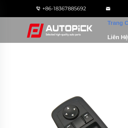
+86-18367885692
Trang 
Liên Hệ