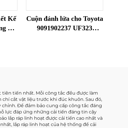
ết Kế
Cuộn đánh lửa cho Toyota
ng Có
9091902237 UF323
OEM
F005X11799
C2007
ho
iện
Ô Tô
 tiên tiến nhất. Mỗi công tắc đều được làm
 chí cắt vật liệu trước khi đúc khuôn. Sau đó,
ùy chỉnh. Để đảm bảo cung cấp công tắc đáng
nỗ lực đáp ứng những cải tiến đáng tin cậy
ảo lắp ráp linh hoạt được cải tiến cao nhất và
hất, lắp ráp linh hoạt của hệ thống để cải