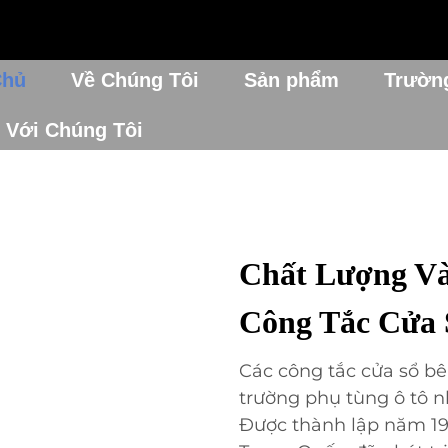
Chủ
Về Chúng Tôi
Sản phẩm
Trườn
 Với Chúng Tôi
Chất Lượng Và
Công Tắc Cửa 
Các công tắc cửa sổ bên
trường phụ tùng ô tô nh
Được thành lập năm 199