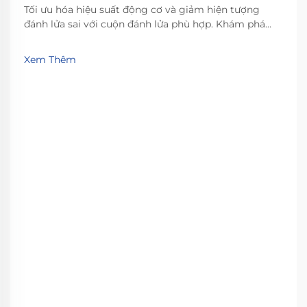
Tối ưu hóa hiệu suất động cơ và giảm hiện tượng
đánh lửa sai với cuộn đánh lửa phù hợp. Khám phá
các thông số kỹ thuật quan trọng, sự khác biệt giữa
phụ tùng OEM và sau thị trường, và cách lựa chọn
Xem Thêm
cuộn đánh lửa phù hợp với nhu cầu xe của bạn. Nhận
ngay những phân tích chuyên sâu từ chuyên gia.