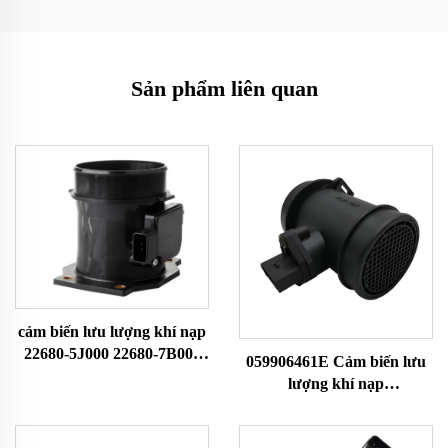
Sản phẩm liên quan
cảm biến lưu lượng khí nạp
22680-5J000 22680-7B000
059906461E Cảm biến lưu
22680-7B001 74-50014
lượng khí nạp
79021081 dành cho Nissan
059906461EX 059906461A
Cảm biến MAF Đồng hồ đo
Phù hợp với Audi
lưu lượng không khí