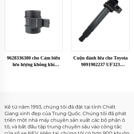
0281002429 Cảm biến MAF,
Đồng hồ đo lưu lượng
không khí
9628336380 cho Cảm biến
Cuộn đánh lửa cho Toyota
lưu lượng không khí
9091902237 UF323
Citroen Fiat Peugeot MAF
F005X11799
Meter 22682 MF005 38618
8ET009142141 70640005
7516086 42303 86086
Kể từ năm 1993, chúng tôi đã đặt tại tỉnh Chiết
Giang xinh đẹp của Trung Quốc. Chúng tôi đã phát
triển một nhà máy chuyên sản xuất các bộ phận ô
tô, và bắt đầu tập trung chuyên sâu vào công tắc
cửa sổ xe NEV. Hiện tại, chúng tôi có hơn 900 khuôn