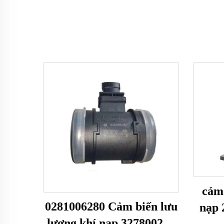
cảm 
0281006280 Cảm biến lưu
nạp 
lượng khí nạp 327800261
7B00