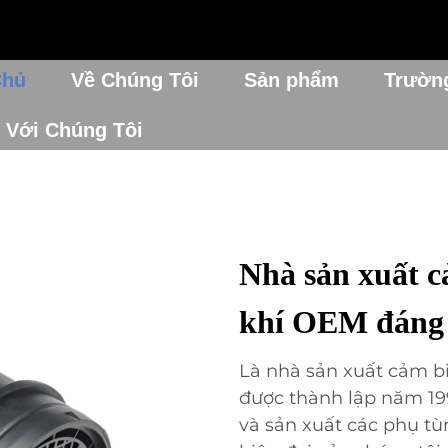
Chủ
Về Chúng Tôi
Sản phẩm
Trườn
 Với Chúng Tôi
Nhà sản xuất c
khí OEM đáng 
Là nhà sản xuất cảm b
được thành lập năm 199
và sản xuất các phụ tù