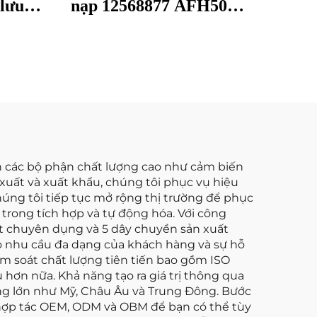
lưu
nạp 12568877 AFH50M-
MAF
05 19137065 Phù hợp với
13025
Buick Chevrolet 24508238
065
Cảm biến MAF Đồng hồ
48065
đo lưu lượng không khí
ển các bộ phận chất lượng cao như cảm biến
n xuất và xuất khẩu, chúng tôi phục vụ hiệu
húng tôi tiếp tục mở rộng thị trường để phục
rong tích hợp và tự động hóa. Với công
uất chuyên dụng và 5 dây chuyền sản xuất
o nhu cầu đa dạng của khách hàng và sự hỗ
ểm soát chất lượng tiên tiến bao gồm ISO
 hơn nữa. Khả năng tạo ra giá trị thông qua
ường lớn như Mỹ, Châu Âu và Trung Đông. Bước
 hợp tác OEM, ODM và OBM để bạn có thể tùy