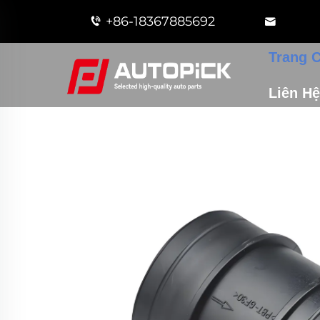
+86-18367885692
Trang 
Liên Hệ