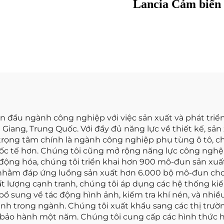
Lancia Cảm biến 
4 79021081 dành cho
lượng khí nạp 
san Cảm biến MAF
Meter 22690 02802
g hồ đo lưu lượng
0986280114 7516
không khí
86065 1271861 76
dẫn đầu ngành công nghiệp với việc sản xuất và phát tri
t Giang, Trung Quốc. Với đầy đủ năng lực về thiết kế, sả
i trọng tâm chính là ngành công nghiệp phụ tùng ô tô, c
ốc tế hơn. Chúng tôi cũng mở rộng năng lực công nghệ t
tự động hóa, chúng tôi triển khai hơn 900 mô-đun sản x
) nhằm đáp ứng luồng sản xuất hơn 6.000 bộ mô-đun ch
hất lượng cạnh tranh, chúng tôi áp dụng các hệ thống ki
 sung về tác động hình ảnh, kiểm tra khí nén, và nhiều
tranh trong ngành. Chúng tôi xuất khẩu sang các thị tr
độ bảo hành một năm. Chúng tôi cung cấp các hình thức