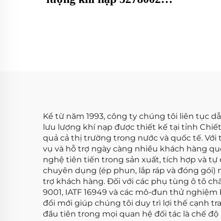
Phù hợp với Faw Jiefang
5001
Cảm biến MAF Đồng hồ
Nis
đo lưu lượng không khí
Đồn
Kể từ năm 1993, công ty chúng tôi liên tục 
lưu lượng khí nạp được thiết kế tại tỉnh Chiế
quả cả thị trường trong nước và quốc tế. Vớ
vụ và hỗ trợ ngày càng nhiều khách hàng qu
nghệ tiên tiến trong sản xuất, tích hợp và 
chuyên dụng (ép phun, lắp ráp và đóng gói
trợ khách hàng. Đối với các phụ tùng ô tô c
9001, IATF 16949 và các mô-đun thử nghiệm bổ
đổi mới giúp chúng tôi duy trì lợi thế cạnh 
đầu tiên trong mọi quan hệ đối tác là chế 