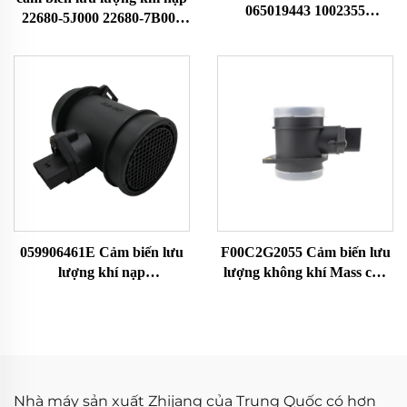
065019443 1002355
22680-5J000 22680-7B000
A2C99285400 10197974
22680-7B001 74-50014
Phù hợp với cảm biến MAF
79021081 dành cho Nissan
của MG Đồng hồ đo lưu
Cảm biến MAF Đồng hồ đo
lượng không khí
lưu lượng không khí
059906461E Cảm biến lưu
F00C2G2055 Cảm biến lưu
lượng khí nạp
lượng không khí Mass cho
059906461EX 059906461A
Audi Ford Seat Kodak
Phù hợp với Audi
Volkswagen Cảm biến MAF
0281002429 Cảm biến MAF,
Đồng hồ đo lưu lượng
Đồng hồ đo lưu lượng
không khí 1051396 1209109
không khí
1344951 1384275
Nhà máy sản xuất Zhijang của Trung Quốc có hơn