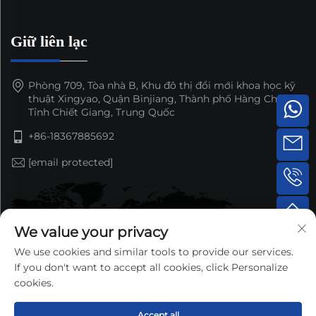
Giữ liên lạc
Phòng 709, Tòa nhà B, Khu đô thị đổi mới khoa học kỹ
thuật Xingyao, Quận Binjiang, Thành phố Hàng Châu,
Tỉnh Chiết Giang, Trung Quốc
+86-18367885692
[email protected]
We value your privacy
We use cookies and similar tools to provide our services.
If you don't want to accept all cookies, click Personalize
cookies.
Accept all