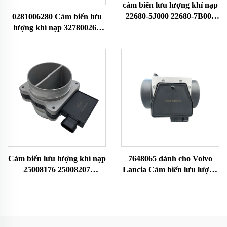
cảm biến lưu lượng khí nạp
22680-5J000 22680-7B000
0281006280 Cảm biến lưu
22680-7B001 74-50014
lượng khí nạp 327800261
79021081 dành cho Nissan
Phù hợp với Faw Jiefang
Cảm biến MAF Đồng hồ đo
Cảm biến MAF Đồng hồ đo
lưu lượng không khí
lưu lượng không khí
Cảm biến lưu lượng khí nạp
7648065 dành cho Volvo
25008176 25008207
Lancia Cảm biến lưu lượng
25008302 25008309
khí nạp MAF Meter 22690
25180303 Phù hợp với
0280213025 0986280114
Buick Chevrolet Cảm biến
7516065 86065 1271861
MAF Đồng hồ đo lưu lượng
7648065
không khí