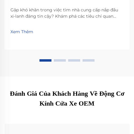
Gặp khó khăn trong việc tìm nhà cung cấp nắp đầu
xi-lanh đáng tin cậy? Khám phá các tiêu chí quan
trọng như độ bền vật liệu, chứng nhận IATF 16949 và
đổi mới trong thiết kế nhẹ. Xem cách các nhà sản
Xem Thêm
xuất hàng đầu đảm bảo hiệu suất, tính tương thích và
sẵn sàng cho tương lai. Tải ngay bảng kiểm lựa chọn
của bạn.
Đánh Giá Của Khách Hàng Về Động Cơ
Kính Cửa Xe OEM