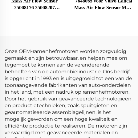
Mass Air Flow Sensor
7648065 voor Volvo Lancia
25008176 25008207
Mass Air Flow Sensor MAF
25008302 25008309
Meter 22690 0280213025
25180303 Geschikt voor
0986280114 7516065 86065
Buick Chevrolet MAF
1271861 7648065
Sensor Luchthoevemeter
Onze OEM-ramenhefmotoren worden zorgvuldig
gemaakt en zijn betrouwbaar, en helpen mee om
tegemoet te komen aan de veranderende
behoeften van de automobielindustrie. Ons bedrijf
is opgericht in 1993 en is uitgegroeid tot een van de
toonaangevende fabrikanten van auto-onderdelen
in het land, met een nadruk op ramenhefmotoren.
Door het gebruik van geavanceerde technologieën
en productietechnieken, zoals spuitgieten en
geautomatiseerde assemblagelijnen, is het
mogelijk geworden om een hoge kwaliteit en
efficiënte productie te realiseren. De motoren zijn
vervaardigd met geavanceerde materialen en