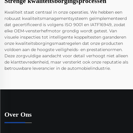
Strenge kwaliteitsborgingsprocessen
Kwaliteit staat centraal in onze operaties. We hebben een
robuust kwaliteitsmanagementsysteem geïmplementeerd
dat gecertificeerd is volgens ISO 9001 en IATF16949, zodat
elke OEM-vensterhefmotor grondig wordt getest. Van
visuele inspecties tot intelligente koppeltesten garanderen
onze kwaliteitsborgingsmaatregelen dat onze producten
voldoen aan de hoogste veiligheids- en prestatienormen.
Deze zorgvuldige aandacht voor detail verhoogt niet alleen
de klanttevredenheid, maar versterkt ook onze reputatie als
betrouwbare leverancier in de automobielindustrie.
Over Ons