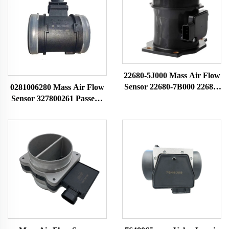
22680-5J000 Mass Air Flow
Sensor 22680-7B000 22680-
0281006280 Mass Air Flow
7B001 74-50014 79021081
Sensor 327800261 Passend
voor Nissan MAF Sensor
voor Faw Jiefang MAF-
Luchthoevemeter
sensor Luchtsnelheidsmeter