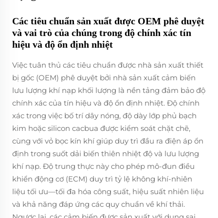
Các tiêu chuẩn sản xuất được OEM phê duyệt
và vai trò của chúng trong độ chính xác tín
hiệu và độ ổn định nhiệt
Việc tuân thủ các tiêu chuẩn được nhà sản xuất thiết
bị gốc (OEM) phê duyệt bởi nhà sản xuất cảm biến
lưu lượng khí nạp khối lượng là nền tảng đảm bảo độ
chính xác của tín hiệu và độ ổn định nhiệt. Độ chính
xác trong việc bố trí dây nóng, độ dày lớp phủ bạch
kim hoặc silicon cacbua được kiểm soát chặt chẽ,
cùng với vỏ bọc kín khí giúp duy trì đầu ra điện áp ổn
định trong suốt dải biến thiên nhiệt độ và lưu lượng
khí nạp. Độ trung thực này cho phép mô-đun điều
khiển động cơ (ECM) duy trì tỷ lệ không khí-nhiên
liệu tối ưu—tối đa hóa công suất, hiệu suất nhiên liệu
và khả năng đáp ứng các quy chuẩn về khí thải.
Ngược lại, các cảm biến được sản xuất với dung sai