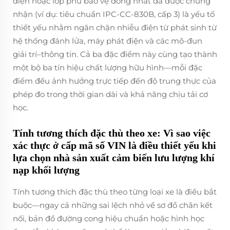
điện hoặc lớp phủ bảo vệ đồng nhất đã được chứng
nhận (ví dụ: tiêu chuẩn IPC-CC-830B, cấp 3) là yếu tố
thiết yếu nhằm ngăn chặn nhiễu điện từ phát sinh từ
hệ thống đánh lửa, máy phát điện và các mô-đun
giải trí–thông tin. Cả ba đặc điểm này cùng tạo thành
một bộ ba tín hiệu chất lượng hữu hình—mỗi đặc
điểm đều ảnh hưởng trực tiếp đến độ trung thực của
phép đo trong thời gian dài và khả năng chịu tải cơ
học.
Tính tương thích đặc thù theo xe: Vì sao việc
xác thực ở cấp mã số VIN là điều thiết yếu khi
lựa chọn nhà sản xuất cảm biến lưu lượng khí
nạp khối lượng
Tính tương thích đặc thù theo từng loại xe là điều bắt
buộc—ngay cả những sai lệch nhỏ về sơ đồ chân kết
nối, bản đồ đường cong hiệu chuẩn hoặc hình học