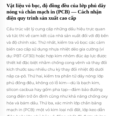
Vật liệu vỏ bọc, độ đồng đều của lớp phủ dây
nóng và chắn mạch in (PCB) — Cách nhận
diện quy trình sản xuất cao cấp
Cấu trúc vật lý cung cấp những dấu hiệu trực quan
và tức thì về cam kết của nhà sản xuất đối với độ bền
và độ chính xác. Thứ nhất, kiểm tra vỏ bọc: các cảm
biến cao cấp sử dụng nhựa nhiệt dẻo gia cường (ví
dụ: PBT-GF30) hoặc hợp kim nhôm đúc áp lực được
thiết kế đặc biệt nhằm chống cong vênh và thay đổi
kích thước sau nhiều chu kỳ thay đổi nhiệt độ dưới
nắp ca-pô. Thứ hai, kiểm tra phần tử dây nóng: lớp
phủ đồng đều, không có lỗ kim—dù là bạch kim,
silicon cacbua hay gốm pha tạp—đảm bảo đường
cong điện trở ổn định cũng như khả năng chống oxy
hóa và bám dầu. Thứ ba, xác minh lớp chắn bảng
mạch in (PCB): một vỏ kim loại nối đất, lớp keo dẫn