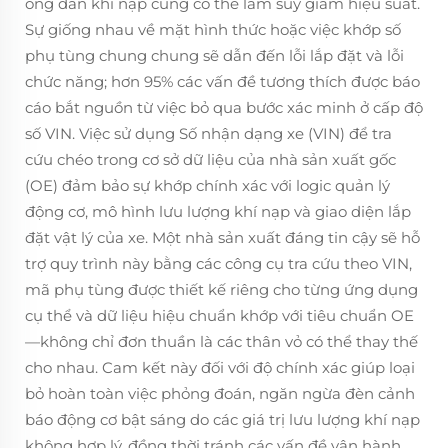
ống dẫn khí nạp cũng có thể làm suy giảm hiệu suất.
Sự giống nhau về mặt hình thức hoặc việc khớp số
phụ tùng chung chung sẽ dẫn đến lỗi lắp đặt và lỗi
chức năng; hơn 95% các vấn đề tương thích được báo
cáo bắt nguồn từ việc bỏ qua bước xác minh ở cấp độ
số VIN. Việc sử dụng Số nhận dạng xe (VIN) để tra
cứu chéo trong cơ sở dữ liệu của nhà sản xuất gốc
(OE) đảm bảo sự khớp chính xác với logic quản lý
động cơ, mô hình lưu lượng khí nạp và giao diện lắp
đặt vật lý của xe. Một nhà sản xuất đáng tin cậy sẽ hỗ
trợ quy trình này bằng các công cụ tra cứu theo VIN,
mã phụ tùng được thiết kế riêng cho từng ứng dụng
cụ thể và dữ liệu hiệu chuẩn khớp với tiêu chuẩn OE
—không chỉ đơn thuần là các thân vỏ có thể thay thế
cho nhau. Cam kết này đối với độ chính xác giúp loại
bỏ hoàn toàn việc phỏng đoán, ngăn ngừa đèn cảnh
báo động cơ bật sáng do các giá trị lưu lượng khí nạp
không hợp lý, đồng thời tránh các vấn đề vận hành