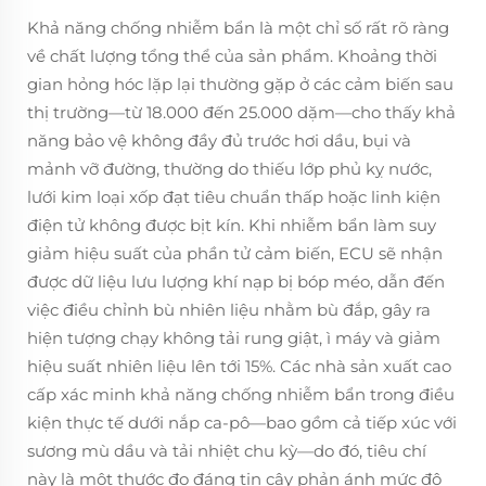
Khả năng chống nhiễm bẩn là một chỉ số rất rõ ràng
về chất lượng tổng thể của sản phẩm. Khoảng thời
gian hỏng hóc lặp lại thường gặp ở các cảm biến sau
thị trường—từ 18.000 đến 25.000 dặm—cho thấy khả
năng bảo vệ không đầy đủ trước hơi dầu, bụi và
mảnh vỡ đường, thường do thiếu lớp phủ kỵ nước,
lưới kim loại xốp đạt tiêu chuẩn thấp hoặc linh kiện
điện tử không được bịt kín. Khi nhiễm bẩn làm suy
giảm hiệu suất của phần tử cảm biến, ECU sẽ nhận
được dữ liệu lưu lượng khí nạp bị bóp méo, dẫn đến
việc điều chỉnh bù nhiên liệu nhằm bù đắp, gây ra
hiện tượng chạy không tải rung giật, ì máy và giảm
hiệu suất nhiên liệu lên tới 15%. Các nhà sản xuất cao
cấp xác minh khả năng chống nhiễm bẩn trong điều
kiện thực tế dưới nắp ca-pô—bao gồm cả tiếp xúc với
sương mù dầu và tải nhiệt chu kỳ—do đó, tiêu chí
này là một thước đo đáng tin cậy phản ánh mức độ