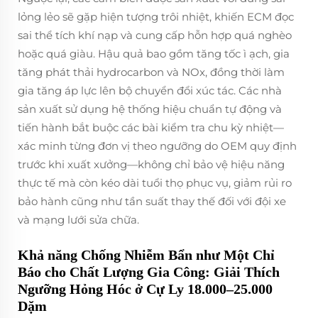
lỏng lẻo sẽ gặp hiện tượng trôi nhiệt, khiến ECM đọc
sai thể tích khí nạp và cung cấp hỗn hợp quá nghèo
hoặc quá giàu. Hậu quả bao gồm tăng tốc ì ạch, gia
tăng phát thải hydrocarbon và NOx, đồng thời làm
gia tăng áp lực lên bộ chuyển đổi xúc tác. Các nhà
sản xuất sử dụng hệ thống hiệu chuẩn tự động và
tiến hành bắt buộc các bài kiểm tra chu kỳ nhiệt—
xác minh từng đơn vị theo ngưỡng do OEM quy định
trước khi xuất xưởng—không chỉ bảo vệ hiệu năng
thực tế mà còn kéo dài tuổi thọ phục vụ, giảm rủi ro
bảo hành cũng như tần suất thay thế đối với đội xe
và mạng lưới sửa chữa.
Khả năng Chống Nhiễm Bẩn như Một Chỉ
Báo cho Chất Lượng Gia Công: Giải Thích
Ngưỡng Hỏng Hóc ở Cự Ly 18.000–25.000
Dặm