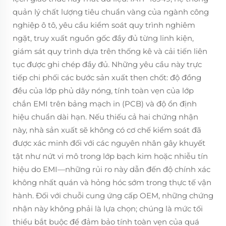
quản lý chất lượng tiêu chuẩn vàng của ngành công
nghiệp ô tô, yêu cầu kiểm soát quy trình nghiêm
ngặt, truy xuất nguồn gốc đầy đủ từng linh kiện,
giám sát quy trình dựa trên thống kê và cải tiến liên
tục được ghi chép đầy đủ. Những yêu cầu này trực
tiếp chi phối các bước sản xuất then chốt: độ đồng
đều của lớp phủ dây nóng, tính toàn vẹn của lớp
chắn EMI trên bảng mạch in (PCB) và độ ổn định
hiệu chuẩn dài hạn. Nếu thiếu cả hai chứng nhận
này, nhà sản xuất sẽ không có cơ chế kiểm soát đã
được xác minh đối với các nguyên nhân gây khuyết
tật như nứt vi mô trong lớp bạch kim hoặc nhiễu tín
hiệu do EMI—những rủi ro này dẫn đến độ chính xác
không nhất quán và hỏng hóc sớm trong thực tế vận
hành. Đối với chuỗi cung ứng cấp OEM, những chứng
nhận này không phải là lựa chọn; chúng là mức tối
thiểu bắt buộc để đảm bảo tính toàn vẹn của quá