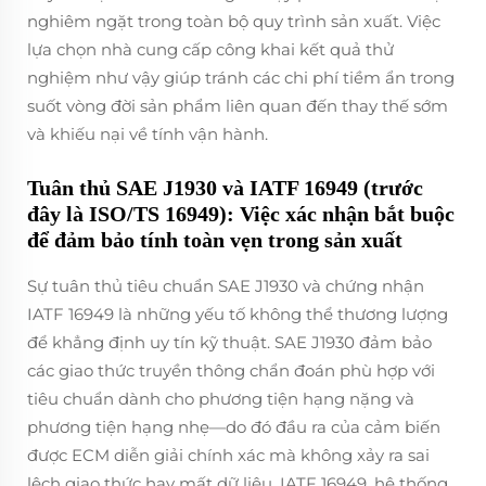
nghiêm ngặt trong toàn bộ quy trình sản xuất. Việc
lựa chọn nhà cung cấp công khai kết quả thử
nghiệm như vậy giúp tránh các chi phí tiềm ẩn trong
suốt vòng đời sản phẩm liên quan đến thay thế sớm
và khiếu nại về tính vận hành.
Tuân thủ SAE J1930 và IATF 16949 (trước
đây là ISO/TS 16949): Việc xác nhận bắt buộc
để đảm bảo tính toàn vẹn trong sản xuất
Sự tuân thủ tiêu chuẩn SAE J1930 và chứng nhận
IATF 16949 là những yếu tố không thể thương lượng
để khẳng định uy tín kỹ thuật. SAE J1930 đảm bảo
các giao thức truyền thông chẩn đoán phù hợp với
tiêu chuẩn dành cho phương tiện hạng nặng và
phương tiện hạng nhẹ—do đó đầu ra của cảm biến
được ECM diễn giải chính xác mà không xảy ra sai
lệch giao thức hay mất dữ liệu. IATF 16949, hệ thống