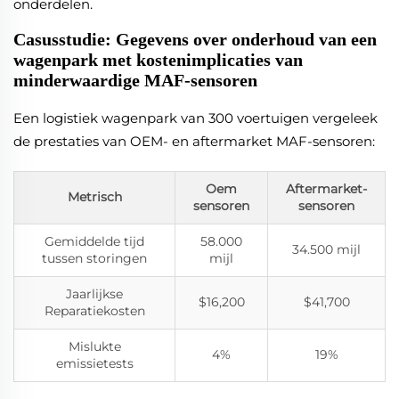
onderdelen.
Casusstudie: Gegevens over onderhoud van een
wagenpark met kostenimplicaties van
minderwaardige MAF-sensoren
Een logistiek wagenpark van 300 voertuigen vergeleek
de prestaties van OEM- en aftermarket MAF-sensoren:
Oem
Aftermarket-
Metrisch
sensoren
sensoren
Gemiddelde tijd
58.000
34.500 mijl
tussen storingen
mijl
Jaarlijkse
$16,200
$41,700
Reparatiekosten
Mislukte
4%
19%
emissietests