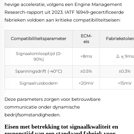
hevige acceleratie, volgens een Engine Management
Research-rapport uit 2023. IATF 16949-gecertificeerde
fabrieken voldoen aan kritieke compatibiliteitseisen:
ECM-
Compatibiliteitsparameter
Fabriekstoler
eis
Signaalomlooptijd (0-
<8ms
⏃ ӄ 9ms
90%)
Spanningsdrift (-40°C)
±0.5%
±0.3%
Signaalruisbodem
<20mV
<15mV
Deze parameters zorgen voor betrouwbare
communicatie onder dynamische
bedrijfsomstandigheden.
Eisen met betrekking tot signaalkwaliteit en
responstijd van een standaard fabriek voor