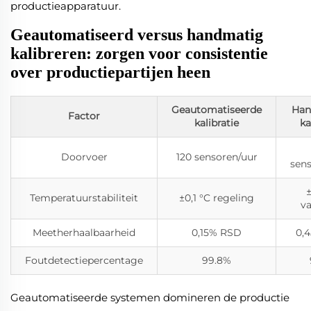
productieapparatuur.
Geautomatiseerd versus handmatig
kalibreren: zorgen voor consistentie
over productiepartijen heen
Geautomatiseerde
Han
Factor
kalibratie
ka
Doorvoer
120 sensoren/uur
sen
±
Temperatuurstabiliteit
±0,1 °C regeling
va
Meetherhaalbaarheid
0,15% RSD
0,
Foutdetectiepercentage
99.8%
Geautomatiseerde systemen domineren de productie