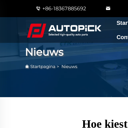
+86-18367885692
Star
Con
Nieuws
Startpagina
>
Nieuws
Hoe kiest