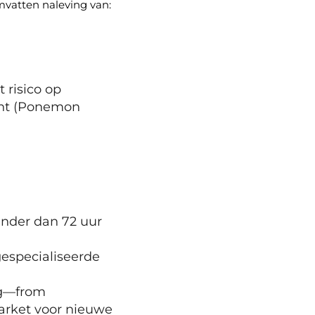
mvatten naleving van:
 risico op
ent (Ponemon
nder dan 72 uur
especialiseerde
ng—from
arket voor nieuwe