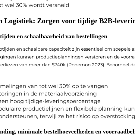
ot wel 30% wordt versneld
 Logistiek: Zorgen voor tijdige B2B-leveri
ijden en schaalbaarheid van bestellingen
tijden en schaalbare capaciteit zijn essentieel om soepele
agingen kunnen productieplanningen verstoren en de voorr
tot verliezen van meer dan $740k (Ponemon 2023). Beoordeel 
melingen van tot wel 30% op te vangen
oringen in de materiaalvoorziening
en hoog tijdige-leveringspercentage
dulaire productielijnen en flexibele planning ku
ndersteunen, terwijl ze het risico op overstockin
nding, minimale bestelhoeveelheden en voorraadbe