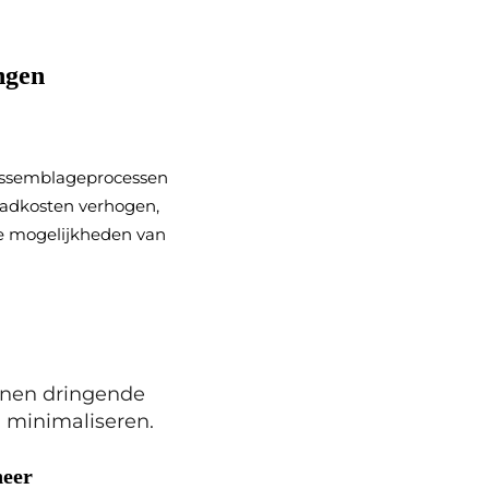
ngen
 assemblageprocessen
aadkosten verhogen,
de mogelijkheden van
nnen dringende
g minimaliseren.
heer