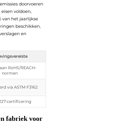
 emissies doorvoeren
 eisen voldoen,
van het jaarlijkse
eringen beschikken,
everslagen en
evingsvereiste
 aan RoHS/REACH-
normen
eerd via ASTM F3162
27-certificering
en fabriek voor