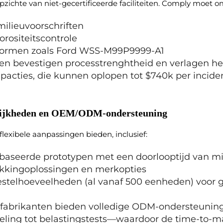
zichte van niet-gecertificeerde faciliteiten. Comply moet o
lieuvoorschriften
rositeitscontrole
normen zoals Ford WSS-M99P9999-A1
gen bevestigen processtrenghtheid en verlagen het
epacties, die kunnen oplopen tot $740k per incid
lijkheden en OEM/ODM-ondersteuning
flexibele aanpassingen bieden, inclusief:
baseerde prototypen met een doorlooptijd van mi
kkingoplossingen en merkopties
stelhoeveelheden (al vanaf 500 eenheden) voor g
fabrikanten bieden volledige ODM-ondersteuni
eling tot belastingstests—waardoor de time-to-m