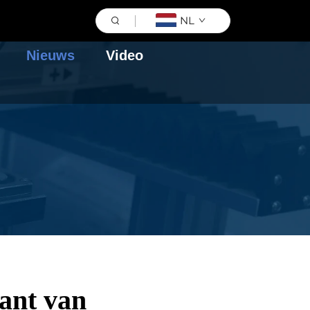
NL
Nieuws
Video
kant van