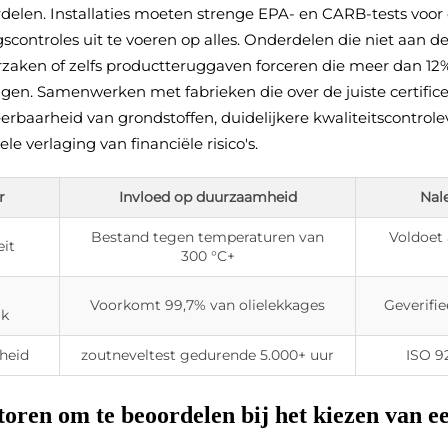
delen. Installaties moeten strenge EPA- en CARB-tests voor
scontroles uit te voeren op alles. Onderdelen die niet aan de
aken of zelfs productteruggaven forceren die meer dan 12% 
gen. Samenwerken met fabrieken die over de juiste certific
erbaarheid van grondstoffen, duidelijkere kwaliteitscontrol
le verlaging van financiële risico's.
r
Invloed op duurzaamheid
Nal
Bestand tegen temperaturen van
Voldoet
eit
300 °C+
Voorkomt 99,7% van olielekkages
Geverifi
ak
heid
zoutneveltest gedurende 5.000+ uur
ISO 92
toren om te beoordelen bij het kiezen van e