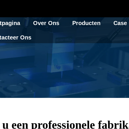
tpagina
Over Ons
Producten
Case
tacteer Ons
 u een professionele fabri