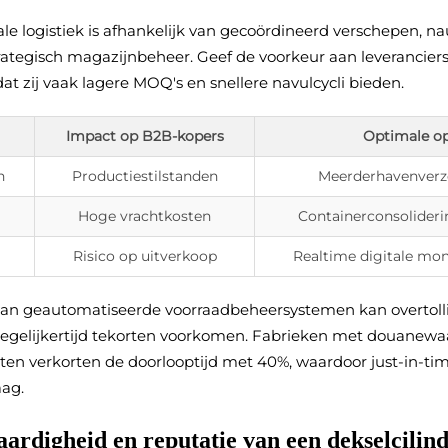
nale logistiek is afhankelijk van gecoördineerd verschepen, 
ategisch magazijnbeheer. Geef de voorkeur aan leverancier
dat zij vaak lagere MOQ's en snellere navulcycli bieden.
Impact op B2B-kopers
Optimale op
n
Productiestilstanden
Meerderhavenverz
Hoge vrachtkosten
Containerconsolider
Risico op uitverkoop
Realtime digitale mo
an geautomatiseerde voorraadbeheersystemen kan overtoll
egelijkertijd tekorten voorkomen. Fabrieken met douanewa
ten verkorten de doorlooptijd met 40%, waardoor just-in-tim
aag.
ardigheid en reputatie van een dekselcilind