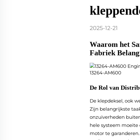
kleppend
2025-12-21
Waarom het Sam
Fabriek Belangr
De Rol van Distrib
De klepdeksel, ook w
Zijn belangrijkste taa
onzuiverheden buiten
hele systeem moeite 
motor te garanderen.