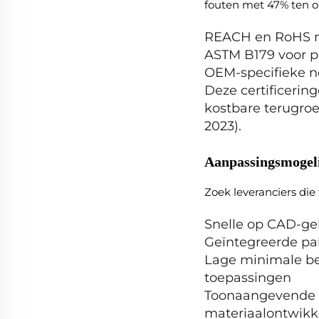
fouten met 47% ten op
REACH en RoHS mi
ASTM B179 voor po
OEM-specifieke 
Deze certificerin
kostbare terugro
2023).
Aanpassingsmoge
Zoek leveranciers die 
Snelle op CAD-ge
Geïntegreerde pa
Lage minimale be
toepassingen
Toonaangevende 
materiaalontwikk