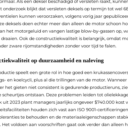
ormaal. Als een deksel beschadigd of versleten raakt, kunne
t onderzoek blijkt dat versleten deksels op termijn tot wel 6
entielen kunnen veroorzaken, volgens vorig jaar gepublicee
eze deksels doen echter meer dan alleen de motor schoon h
 van het motorgeluid en vangen lastige blow-by-gassen op, 
r draaien. Ook de constructiekwaliteit is belangrijk, omdat 
er zware rijomstandigheden zonder voor tijd te falen.
ctiekwaliteit op duurzaamheid en naleving
oductie speelt een grote rol in hoe goed een krukassencover
- en koelcycli, plus al die trillingen van de motor. Wanneer
er het gieten niet consistent is gedurende productieruns, z
e scheurtjes ontstaan. Deze problemen leiden tot olielekkage
uit 2023 plant managers jaarlijks ongeveer $740.000 kos
teitsfaciliteiten houden zich vast aan ISO 9001-certificerin
oleranties te behouden en de materiaaleigenschappen stabi
. Het voldoen aan voorschriften gaat ook verder dan alleen 