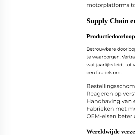
motorplatforms t
Supply Chain en
Productiedoorloopt
Betrouwbare doorloop
te waarborgen. Vertr
wat jaarlijks leidt 
een fabriek om:
Bestellingsschom
Reageren op verst
Handhaving van e
Fabrieken met mo
OEM-eisen beter o
Wereldwijde verze