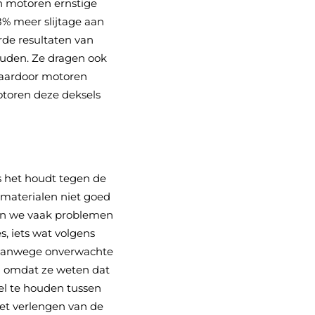
n motoren ernstige
8% meer slijtage aan
rde resultaten van
ouden. Ze dragen ook
waardoor motoren
motoren deze deksels
s het houdt tegen de
 materialen niet goed
ien we vaak problemen
s, iets wat volgens
t vanwege onverwachte
gen omdat ze weten dat
el te houden tussen
het verlengen van de