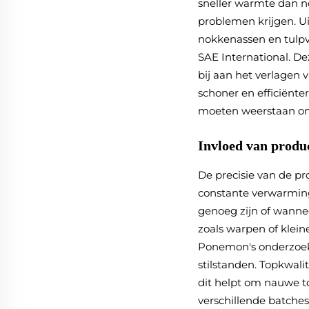
sneller warmte dan n
problemen krijgen. Ui
nokkenassen en tulpv
SAE International. D
bij aan het verlagen
schoner en efficiënte
moeten weerstaan ond
Invloed van produ
De precisie van de pr
constante verwarmings
genoeg zijn of wanne
zoals warpen of klein
Ponemon's onderzoek 
stilstanden. Topkwali
dit helpt om nauwe t
verschillende batches