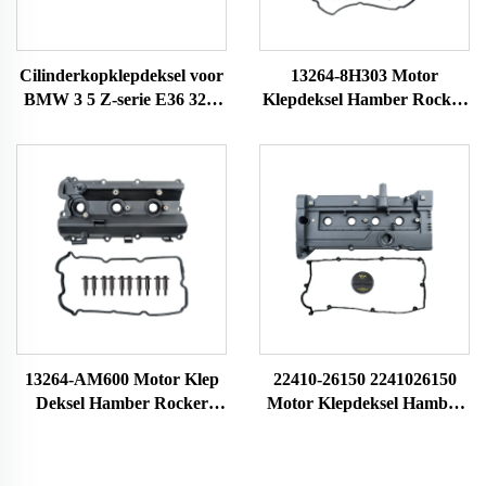
Cilinderkopklepdeksel voor
13264-8H303 Motor
BMW 3 5 Z-serie E36 323i
Klepdeksel Hamber Rocker
328i M3 E39 528i E36 E37
Cilinderkop Rocker Kamer
E38 Z3 11121703341
Passend voor Nissan X-
11121748630
TRAIL 132648H301
132648H300
13264-AM600 Motor Klep
22410-26150 2241026150
Deksel Hamber Rocker
Motor Klepdeksel Hamber
Cilinderkop Rocker Kamer
Rocker Cilinderkop
Passend voor Nissan 350Z
Rockerkamer Geschikt voor
13264-AM600
Hyundai Accent Met