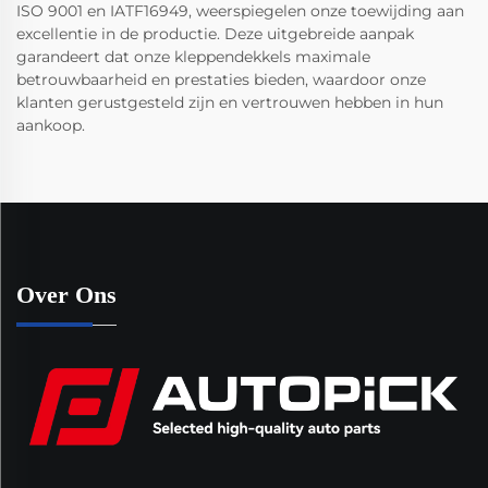
ISO 9001 en IATF16949, weerspiegelen onze toewijding aan
excellentie in de productie. Deze uitgebreide aanpak
garandeert dat onze kleppendekkels maximale
betrouwbaarheid en prestaties bieden, waardoor onze
klanten gerustgesteld zijn en vertrouwen hebben in hun
aankoop.
Over Ons