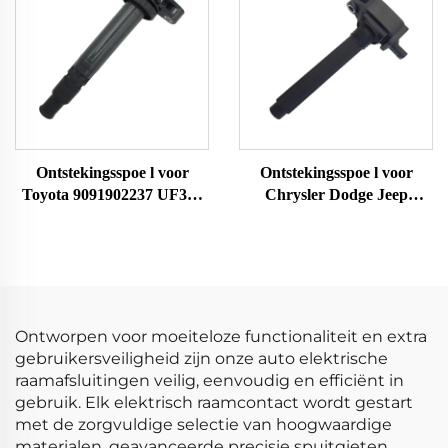
luchtstroommeter
Ontstekingsspoe l voor
Ontstekingsspoe l voor
Toyota 9091902237 UF323
Chrysler Dodge Jeep
F005X11799
68242286AA UF754 UF751
68080580AB 68242286AB
K68242286AB
Ontworpen voor moeiteloze functionaliteit en extra
gebruikersveiligheid zijn onze auto elektrische
raamafsluitingen veilig, eenvoudig en efficiënt in
gebruik. Elk elektrisch raamcontact wordt gestart
met de zorgvuldige selectie van hoogwaardige
materialen, geavanceerde precisie spuitgieten,