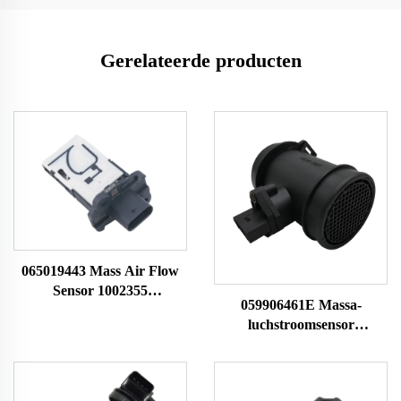
Gerelateerde producten
065019443 Mass Air Flow
Sensor 1002355
059906461E Massa-
A2C99285400 10197974
luchstroomsensor
Geschikt voor MG MAF
059906461EX 059906461A
Sensor Luchthoevemeter
Passend voor Audi
0281002429 MAF-sensor