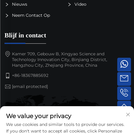
Nieuws
Video
Neem Contact Op
Blijf in contact
Kamer 709, Gebouw B, Xingyao Science and
Technology Innovation City, Binjiang District,
Hangzhou City, Zhejiang Province, China
+86-18367885692
[email protected]
We value your privacy
We use cookies and similar tools to provide our services.
If you don't want to accept all cookies, click Personalize