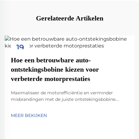
Gerelateerde Artikelen
19
Sep
Hoe een betrouwbare auto-
ontstekingsbobine kiezen voor
verbeterde motorprestaties
Maximaliseer de motorefficiëntie en verminder
misbrandingen met de juiste ontstekingsbobine.
Ontdek belangrijke specificaties, verschillen tussen
OEM en aftermarket ontstekingsbobbines en hoe u
MEER BEKIJKEN
bobbines afstemt op de behoeften van uw voertuig.
Ontvang nu expertinzichten.