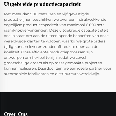
Uitgebreide productiecapaciteit
Met meer dan 900 matrijzen en vijf gevestigde
productielijnen beschikken we over een indrukwekkende
dagelijkse productiecapaciteit van maximaal 6.000 sets
raamknopvervangingen. Deze uitgebreide capaciteit stelt
ons in staat om aan de uiteenlopende behoeften van onze
wereldwijde klanten te voldoen, waarbij we grote orders
tijdig kunnen leveren zonder afbreuk te doen aan de
kwaliteit. Onze efficiënte productieprocessen zijn
ontworpen om flexibel te zijn, zodat we zowel
grootschalige orders als op maat gemaakte projecten
kunnen realiseren. Daardoor zijn we een ideale partner voor
automobiele fabrikanten en distributeurs wereldwijd.
Over Ons