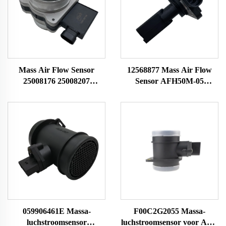
Mass Air Flow Sensor
12568877 Mass Air Flow
25008176 25008207
Sensor AFH50M-05
25008302 25008309
19137065 Geschikt voor
25180303 Geschikt voor
Buick Chevrolet 24508238
Buick Chevrolet MAF
MAF Sensor
Sensor Luchthoevemeter
Luchthoevemeter
059906461E Massa-
F00C2G2055 Massa-
luchstroomsensor
luchstroomsensor voor Audi