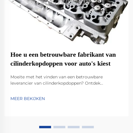
Hoe u een betrouwbare fabrikant van
cilinderkopdoppen voor auto's kiest
Moeite met het vinden van een betrouwbare
leverancier van cilinderkopdoppen? Ontdek
belangrijke criteria zoals duurzaamheid van
materialen, naleving van IATF 16949 en innovatie in
MEER BEKIJKEN
lichtgewicht ontwerpen. Bekijk hoe toonaangevende
fabrikanten prestaties, compatibiliteit en
toekomstbestendigheid waarborgen. Download nu
uw selectielijst.