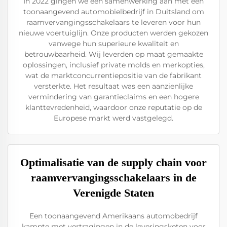
In 2022 gingen we een samenwerking aan met een
toonaangevend automobielbedrijf in Duitsland om
raamvervangingsschakelaars te leveren voor hun
nieuwe voertuiglijn. Onze producten werden gekozen
vanwege hun superieure kwaliteit en
betrouwbaarheid. Wij leverden op maat gemaakte
oplossingen, inclusief private molds en merkopties,
wat de marktconcurrentiepositie van de fabrikant
versterkte. Het resultaat was een aanzienlijke
vermindering van garantieclaims en een hogere
klanttevredenheid, waardoor onze reputatie op de
Europese markt werd vastgelegd.
Optimalisatie van de supply chain voor
raamvervangingsschakelaars in de
Verenigde Staten
Een toonaangevend Amerikaans automobedrijf
kampte met vertragingen in de leveringsketen voor