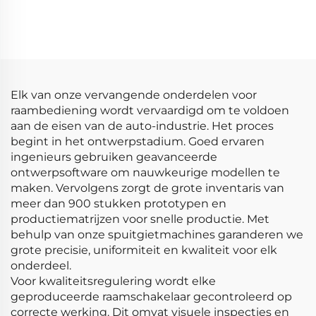
059906461EX 059906461A
Ford Seat Kodak
Passend voor Audi
Volkswagen MAF-sensor
0281002429 MAF-sensor
luchtstroommeter 1051396
luchtstroommeter
1209109 1344951 1384275
Elk van onze vervangende onderdelen voor
raambediening wordt vervaardigd om te voldoen
aan de eisen van de auto-industrie. Het proces
begint in het ontwerpstadium. Goed ervaren
ingenieurs gebruiken geavanceerde
ontwerpsoftware om nauwkeurige modellen te
maken. Vervolgens zorgt de grote inventaris van
meer dan 900 stukken prototypen en
productiematrijzen voor snelle productie. Met
behulp van onze spuitgietmachines garanderen we
grote precisie, uniformiteit en kwaliteit voor elk
onderdeel.
Voor kwaliteitsregulering wordt elke
geproduceerde raamschakelaar gecontroleerd op
correcte werking. Dit omvat visuele inspecties en