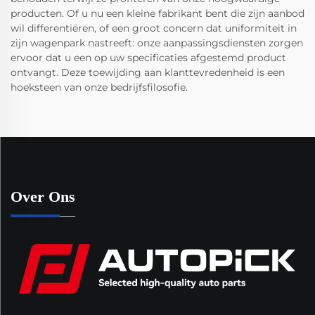
producten. Of u nu een kleine fabrikant bent die zijn aanbod
wil differentiëren, of een groot concern dat uniformiteit in
zijn wagenpark nastreeft: onze aanpassingsdiensten zorgen
ervoor dat u een op uw specificaties afgestemd product
ontvangt. Deze toewijding aan klanttevredenheid is een
hoeksteen van onze bedrijfsfilosofie.
Over Ons