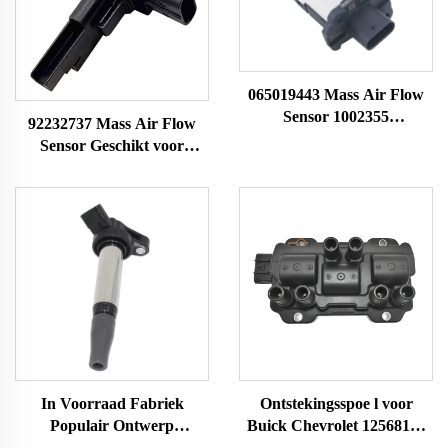
065019443 Mass Air Flow
Sensor 1002355
92232737 Mass Air Flow
A2C99285400 10197974
Sensor Geschikt voor
Geschikt voor MG MAF
Commodore Sedan
Sensor Luchthoevemeter
Stationwagen en UTE V6
MAF Sensor
Luchthoevemeter
In Voorraad Fabriek
Ontstekingsspoe l voor
Populair Ontwerp
Buick Chevrolet 12568185
OntstekingsSpoelen OEM
12579177 12587153