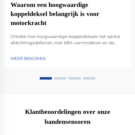
Waarom een hoogwaardige
koppeldeksel belangrijk is voor
motorkracht
Ontdek hoe hoogwaardige koppeldeksels het aantal
afdichtingsdefecten met 68% verminderen en de
levensduur van de motor verlengen. Lees welke
materialen en afdichttechnologieën de
MEER BEKIJKEN
onderhoudskosten met 40% verlagen. Bekijk echte
SAE-gegevens.
Klantbeoordelingen over onze
bandensensoren