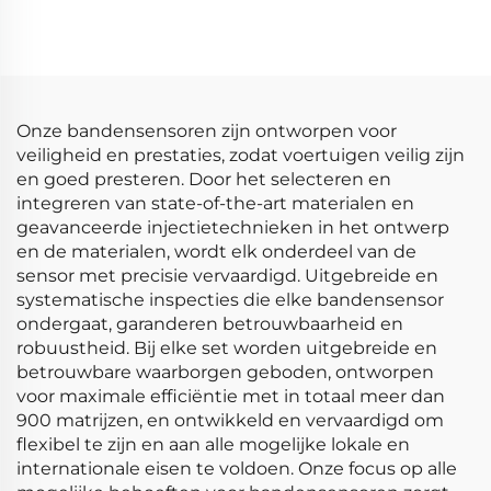
90919 C2007 90919C2007
12595088 5114AA145
90919-C2007 voor
H006T94171ZC
TOYOTA OntstekingsSpoel
H006T94172ZC
Auto Onderdelen
H6T40171ZC H6T40271ZC
Onze bandensensoren zijn ontworpen voor
veiligheid en prestaties, zodat voertuigen veilig zijn
en goed presteren. Door het selecteren en
integreren van state-of-the-art materialen en
geavanceerde injectietechnieken in het ontwerp
en de materialen, wordt elk onderdeel van de
sensor met precisie vervaardigd. Uitgebreide en
systematische inspecties die elke bandensensor
ondergaat, garanderen betrouwbaarheid en
robuustheid. Bij elke set worden uitgebreide en
betrouwbare waarborgen geboden, ontworpen
voor maximale efficiëntie met in totaal meer dan
900 matrijzen, en ontwikkeld en vervaardigd om
flexibel te zijn en aan alle mogelijke lokale en
internationale eisen te voldoen. Onze focus op alle