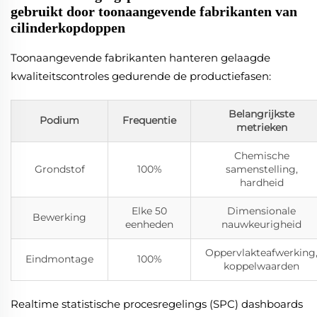
gebruikt door toonaangevende fabrikanten van
cilinderkopdoppen
Toonaangevende fabrikanten hanteren gelaagde
kwaliteitscontroles gedurende de productiefasen:
Belangrijkste
Podium
Frequentie
metrieken
Chemische
Grondstof
100%
samenstelling,
hardheid
Elke 50
Dimensionale
Bewerking
eenheden
nauwkeurigheid
Oppervlakteafwerking
Eindmontage
100%
koppelwaarden
Realtime statistische procesregelings (SPC) dashboards