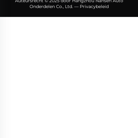
Auteursrecht © 2025 door Hangzhou Nansen Auto
Onderdelen Co., Ltd. —
Privacybeleid