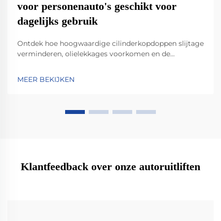
voor personenauto's geschikt voor
dagelijks gebruik
Ontdek hoe hoogwaardige cilinderkopdoppen slijtage
verminderen, olielekkages voorkomen en de
betrouwbaarheid van de motor verbeteren in
dagelijks gebruikte voertuigen. Lees meer over
MEER BEKIJKEN
materialen, afdichttechnologieën en praktische
voordelen.
Klantfeedback over onze autoruitliften