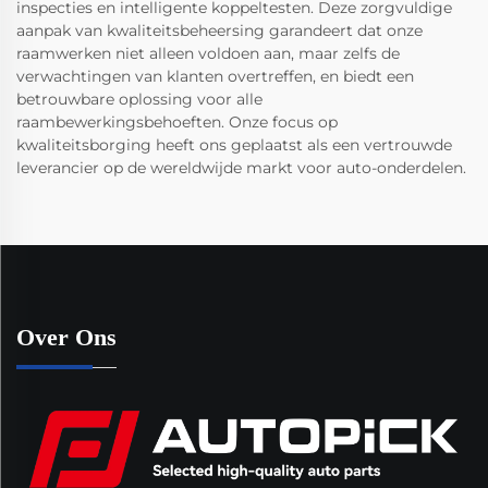
inspecties en intelligente koppeltesten. Deze zorgvuldige
aanpak van kwaliteitsbeheersing garandeert dat onze
raamwerken niet alleen voldoen aan, maar zelfs de
verwachtingen van klanten overtreffen, en biedt een
betrouwbare oplossing voor alle
raambewerkingsbehoeften. Onze focus op
kwaliteitsborging heeft ons geplaatst als een vertrouwde
leverancier op de wereldwijde markt voor auto-onderdelen.
Over Ons