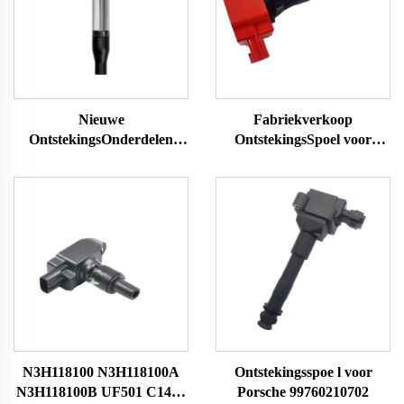
Nieuwe
Fabriekverkoop
OntstekingsOnderdelen
OntstekingsSpoel voor
Geschikt voor Toyota
NISSAN OEM 224488H315
Tacoma UF796 9091902273
224488H300 224488H310
90919A2008
224488H311 224488H314
OntstekingsSpoel Pakket
0986JG1213 UF350
9004A19002 UF796
N3H118100 N3H118100A
Ontstekingsspoe l voor
N3H118100B UF501 C1459
Porsche 99760210702