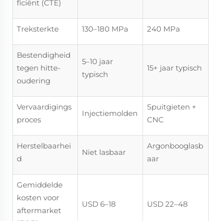
ficiënt (CTE)
Treksterkte
130–180 MPa
240 MPa
Bestendigheid
5–10 jaar
tegen hitte-
15+ jaar typisch
typisch
oudering
Vervaardigings
Spuitgieten +
Injectiemolden
proces
CNC
Herstelbaarhei
Argonbooglasb
Niet lasbaar
d
aar
Gemiddelde
kosten voor
USD 6–18
USD 22–48
aftermarket