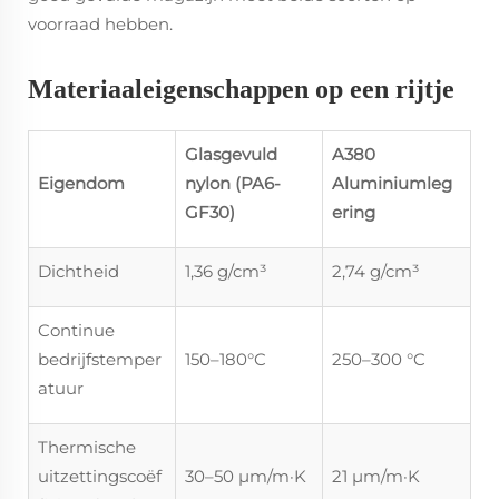
voorraad hebben.
Materiaaleigenschappen op een rijtje
Glasgevuld
A380
Eigendom
nylon (PA6-
Aluminiumleg
GF30)
ering
Dichtheid
1,36 g/cm³
2,74 g/cm³
Continue
bedrijfstemper
150–180°C
250–300 °C
atuur
Thermische
uitzettingscoëf
30–50 µm/m·K
21 µm/m·K