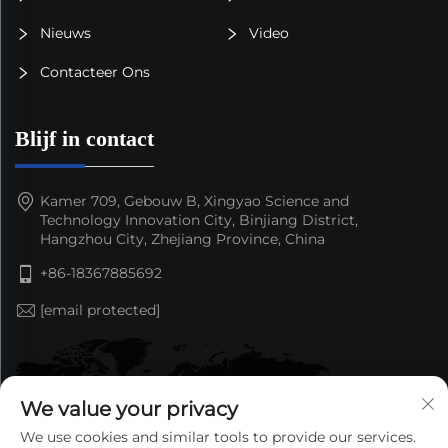
Nieuws
Video
Contacteer Ons
Blijf in contact
Kamer 709, Gebouw B, Xingyao Science and
Technology Innovation City, Binjiang District,
Hangzhou City, Zhejiang Province, China
+86-18367885692
[email protected]
We value your privacy
We use cookies and similar tools to provide our services.