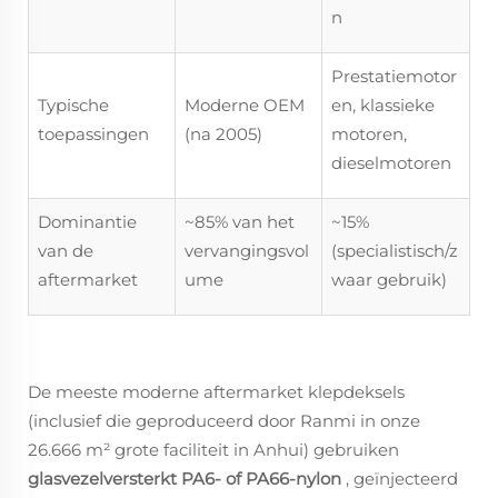
n
Prestatiemotor
Typische
Moderne OEM
en, klassieke
toepassingen
(na 2005)
motoren,
dieselmotoren
Dominantie
~85% van het
~15%
van de
vervangingsvol
(specialistisch/z
aftermarket
ume
waar gebruik)
De meeste moderne aftermarket klepdeksels
(inclusief die geproduceerd door Ranmi in onze
26.666 m² grote faciliteit in Anhui) gebruiken
glasvezelversterkt PA6- of PA66-nylon
, geïnjecteerd