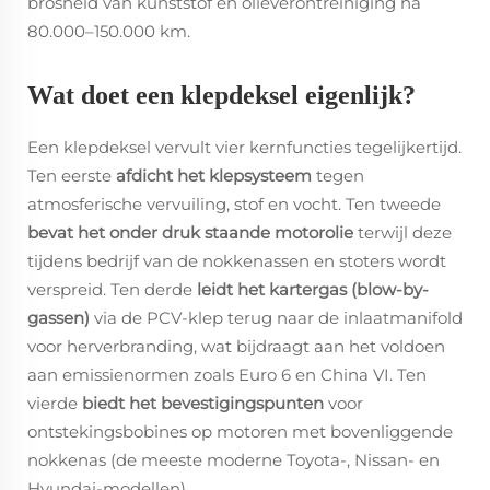
brosheid van kunststof en olieverontreiniging na
80.000–150.000 km.
Wat doet een klepdeksel eigenlijk?
Een klepdeksel vervult vier kernfuncties tegelijkertijd.
Ten eerste
afdicht het klepsysteem
tegen
atmosferische vervuiling, stof en vocht. Ten tweede
bevat het onder druk staande motorolie
terwijl deze
tijdens bedrijf van de nokkenassen en stoters wordt
verspreid. Ten derde
leidt het kartergas (blow-by-
gassen)
via de PCV-klep terug naar de inlaatmanifold
voor herverbranding, wat bijdraagt aan het voldoen
aan emissienormen zoals Euro 6 en China VI. Ten
vierde
biedt het bevestigingspunten
voor
ontstekingsbobines op motoren met bovenliggende
nokkenas (de meeste moderne Toyota-, Nissan- en
Hyundai-modellen).