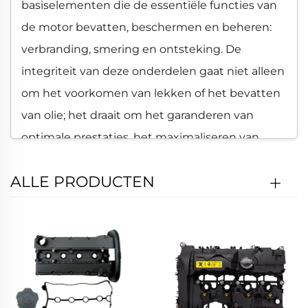
basiselementen die de essentiële functies van
de motor bevatten, beschermen en beheren:
verbranding, smering en ontsteking. De
integriteit van deze onderdelen gaat niet alleen
om het voorkomen van lekken of het bevatten
van olie; het draait om het garanderen van
optimale prestaties, het maximaliseren van
efficiëntie en het waarborgen van levensduur.
ALLE PRODUCTEN
Ons bedrijf specialiseert zich in de productie
van deze essentiële motorkomponenten. We
combineren geavanceerde materialenkennis
met state-of-the-art productieprocessen om
onderdelen te fabriceren die voldoen aan of
zelfs de strenge OE-normen (Original