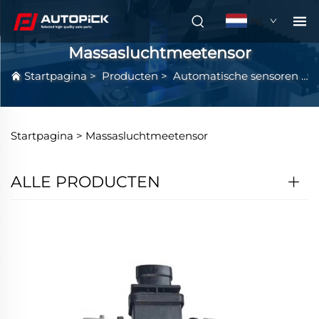
NL
Massasluchtmeetensor
Startpagina
>
Producten
>
Automatische sensoren
>
Startpagina >
Massasluchtmeetensor
ALLE PRODUCTEN