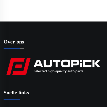
QR25DE # 13264EA000
voor Hyundai Accent
Met Dichting
Over ons
Snelle links