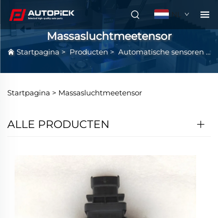
NL
Massasluchtmeetensor
Startpagina
>
Producten
>
Automatische sensoren
>
Startpagina >
Massasluchtmeetensor
ALLE PRODUCTEN