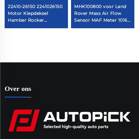
22410-26150 2241026150
MHK100800 voor Land
Motor Klepdeksel
Rover Mass Air Flow
Hamber Rocker
Sensor MAF Meter 10163
Cilinderkop
0280218010 7516134
Rockerkamer Geschikt
42905 86134
voor Hyundai Accent
MHK100800 LM40
Met Dichting
Over ons