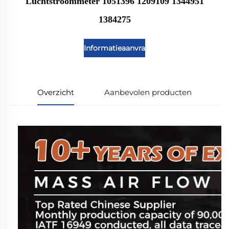
Luchtstroommeter 1051396 1209109 1344951
1384275
Informatieaanvraag
Overzicht
Aanbevolen producten