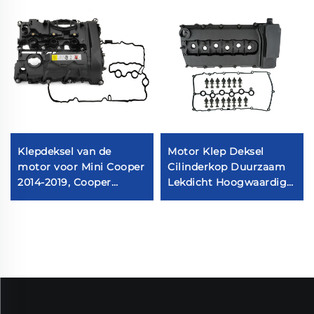
Klepdeksel van de
Motor Klep Deksel
motor voor Mini Cooper
Cilinderkop Duurzaam
2014-2019, Cooper
Lekdicht Hoogwaardig
Clubman 2016-2019,
Geen Olie Lekkage Hoog
Cooper Countryman
Prestatie Makkelijk te
2017-2019 L3 1.5L DOHC
Monteren
#11127611277