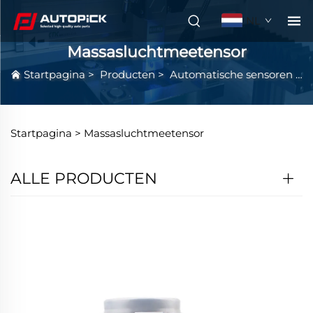
NL
Massasluchtmeetensor
Startpagina
>
Producten
>
Automatische sensoren
>
Startpagina >
Massasluchtmeetensor
ALLE PRODUCTEN