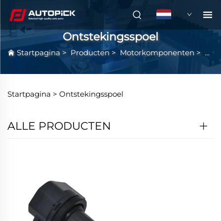
NL
Ontstekingsspoel
Startpagina
>
Producten
>
Motorkomponenten
>
Onts
Startpagina >
Ontstekingsspoel
ALLE PRODUCTEN