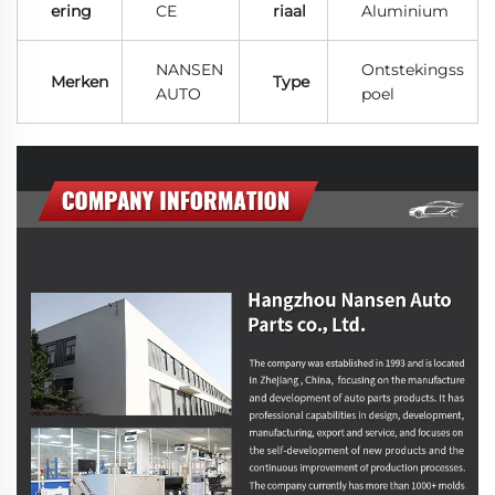
ering
CE
riaal
Aluminium
NANSEN
Ontstekingss
Merken
Type
AUTO
poel