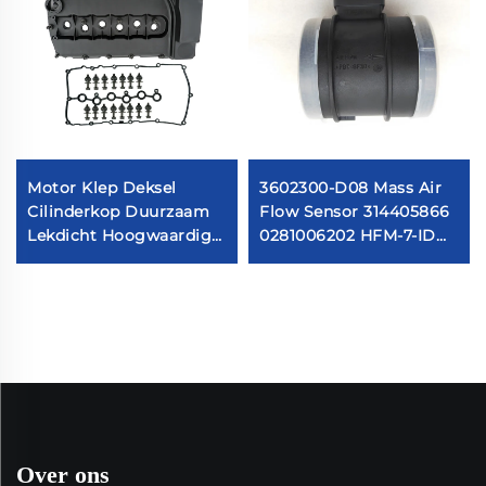
Motor Klep Deksel
3602300-D08 Mass Air
Cilinderkop Duurzaam
Flow Sensor 314405866
Lekdicht Hoogwaardig
0281006202 HFM-7-ID
Geen Olie Lekkage Hoog
355314458 MAF Sensor
Prestatie Makkelijk te
Luchthoevemeter
Monteren
Over ons