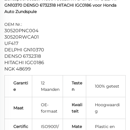
GN10370 DENSO 6732318 HITACHI IGC0186 voor Honda
Auto Zundspule
OEM Nr.:
30520PNC004
30520RWCA01
UF417
DELPHI GN10370
DENSO 6732318
HITACHI IGC0186
NGK 48699
Garanti
12
Teste
100% getest
e
Maanden
n
OE-
Kwali
Hoogwaardi
Maat
formaat
teit
g
Certific
ISO9001/
Mate
Plastic en