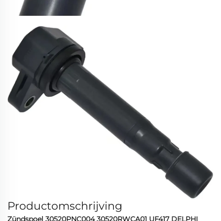
Productomschrijving
Zündspoel 30520PNC004 30520RWCA01 UF417 DELPHI