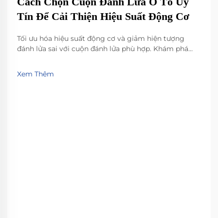
Cách Chọn Cuộn Đánh Lửa Ô Tô Uy
Tín Để Cải Thiện Hiệu Suất Động Cơ
Tối ưu hóa hiệu suất động cơ và giảm hiện tượng
đánh lửa sai với cuộn đánh lửa phù hợp. Khám phá
các thông số kỹ thuật quan trọng, sự khác biệt giữa
phụ tùng OEM và sau thị trường, và cách lựa chọn
Xem Thêm
cuộn đánh lửa phù hợp với nhu cầu xe của bạn. Nhận
ngay những phân tích chuyên sâu từ chuyên gia.