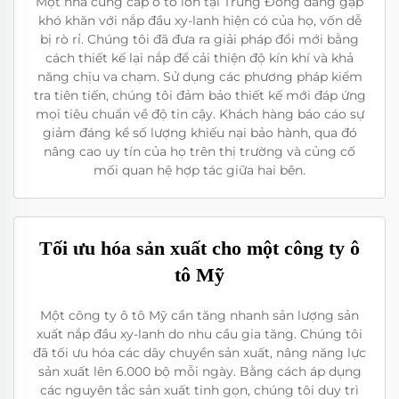
Một nhà cung cấp ô tô lớn tại Trung Đông đang gặp
khó khăn với nắp đầu xy-lanh hiện có của họ, vốn dễ
bị rò rỉ. Chúng tôi đã đưa ra giải pháp đổi mới bằng
cách thiết kế lại nắp để cải thiện độ kín khí và khả
năng chịu va chạm. Sử dụng các phương pháp kiểm
tra tiên tiến, chúng tôi đảm bảo thiết kế mới đáp ứng
mọi tiêu chuẩn về độ tin cậy. Khách hàng báo cáo sự
giảm đáng kể số lượng khiếu nại bảo hành, qua đó
nâng cao uy tín của họ trên thị trường và củng cố
mối quan hệ hợp tác giữa hai bên.
Tối ưu hóa sản xuất cho một công ty ô
tô Mỹ
Một công ty ô tô Mỹ cần tăng nhanh sản lượng sản
xuất nắp đầu xy-lanh do nhu cầu gia tăng. Chúng tôi
đã tối ưu hóa các dây chuyền sản xuất, nâng năng lực
sản xuất lên 6.000 bộ mỗi ngày. Bằng cách áp dụng
các nguyên tắc sản xuất tinh gọn, chúng tôi duy trì