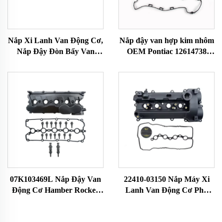
Nắp Xi Lanh Van Động Cơ,
Nắp đậy van hợp kim nhôm
Nắp Đậy Đòn Bẩy Van
OEM Pontiac 12614738
Động Cơ Cho BMW 3 5 Z
12587283 Đầu xy-lanh và
Series E36 323i 328i M3 E39
phớt mới hoàn toàn Phụ
528i E36 E37 E38 Z3
tùng ô tô Hệ thống van
11121703341 11121748630
07K103469L Nắp Đậy Van
22410-03150 Nắp Máy Xi
Động Cơ Hamber Rocker
Lanh Van Động Cơ Phụ
Đầu Xi-Lanh Rocker
Tùng Ô Tô Tương Thích
Chamber Phù Hợp Với VW
Với Hyundai-Verna 22410-