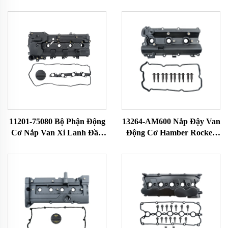
11201-75080 Bộ Phận Động
13264-AM600 Nắp Đậy Van
Cơ Nắp Van Xi Lanh Đầu
Động Cơ Hamber Rocker
Máy Chất Lượng Cao Dành
Nắp Đầu Xi-Lanh Buồng
Cho Toyota Tacoma 2016-
Rocker Phù Hợp Với Nissan
2021 11201-0C050
350Z 13264-AM600