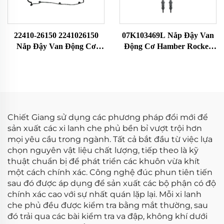
22410-26150 2241026150
07K103469L Nắp Đậy Van
Nắp Đậy Van Động Cơ
Động Cơ Hamber Rocker
Hamber Rocker Đầu Xi-
Đầu Xi-Lanh Rocker
Lanh Rocker Chamber Phù
Chamber Phù Hợp Với VW
Hợp Với Hyundai Accent
Jetta Rabbit Golf Audi
Kèm Gioăng
Chiết Giang sử dụng các phương pháp đổi mới để
sản xuất các xi lanh che phủ bền bỉ vượt trội hơn
mọi yêu cầu trong ngành. Tất cả bắt đầu từ việc lựa
chọn nguyên vật liệu chất lượng, tiếp theo là kỹ
thuật chuẩn bị để phát triển các khuôn vừa khít
một cách chính xác. Công nghệ đúc phun tiên tiến
sau đó được áp dụng để sản xuất các bộ phận có độ
chính xác cao với sự nhất quán lặp lại. Mỗi xi lanh
che phủ đều được kiểm tra bằng mắt thường, sau
đó trải qua các bài kiểm tra va đập, không khí dưới