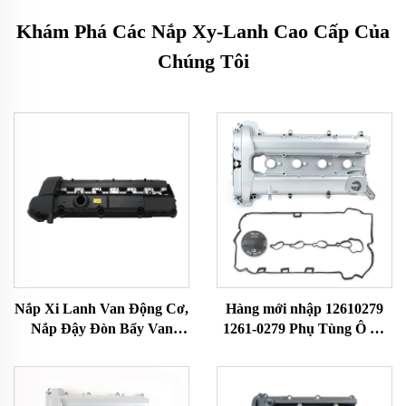
Khám Phá Các Nắp Xy-Lanh Cao Cấp Của
Chúng Tôi
Nắp Xi Lanh Van Động Cơ,
Hàng mới nhập 12610279
Nắp Đậy Đòn Bẩy Van
1261-0279 Phụ Tùng Ô Tô
Động Cơ Cho BMW 3 5 Z
Chất Lượng Cao Bằng
Series E36 323i 328i M3 E39
Nhôm Xi Lanh Động Cơ
528i E36 E37 E38 Z3
dành cho C-hevrolet