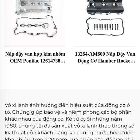
11121703341 11121748630
Equinox 2010-2017 Nắp
Đậy Van Động Cơ
Nắp đậy van hợp kim nhôm
13264-AM600 Nắp Đậy Van
OEM Pontiac 12614738
Động Cơ Hamber Rocker
12587283 Đầu xy-lanh và
Nắp Đầu Xi-Lanh Buồng
phớt mới hoàn toàn Phụ
Rocker Phù Hợp Với Nissan
tùng ô tô Hệ thống van
350Z 13264-AM600
Vỏ xi lanh ảnh hưởng đến hiệu suất của động cơ ô
tô. Chúng giúp bảo vệ và niêm phong các bộ phận
khác nhau của động cơ. Kể từ cuối những năm
1980, chúng tôi đã sản xuất vỏ xi lanh theo thông số
kỹ thuật của khách hàng, và chúng tôi đã học được
khá nhiều. Trong 20 năm qua, chúng tôi đã trang bị