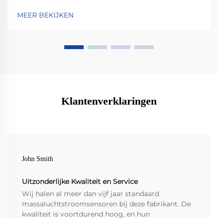
omstandigheden. Leer de wetenschap achter
MEER BEKIJKEN
geavanceerde materialen en
luchtstroomoptimalisatie kennen. Bekijk concrete
gegevens en upgrade met vertrouwen.
Klantenverklaringen
John Smith
Uitzonderlijke Kwaliteit en Service
Wij halen al meer dan vijf jaar standaard
massaluchtstroomsensoren bij deze fabrikant. De
kwaliteit is voortdurend hoog, en hun