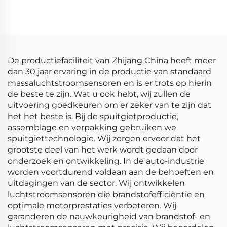
Passend voor Audi
Volkswagen MAF-sensor
0281002429 MAF-sensor
luchtstroommeter 1051396
luchtstroommeter
1209109 1344951 1384275
De productiefaciliteit van Zhijang China heeft meer
dan 30 jaar ervaring in de productie van standaard
massaluchtstroomsensoren en is er trots op hierin
de beste te zijn. Wat u ook hebt, wij zullen de
uitvoering goedkeuren om er zeker van te zijn dat
het het beste is. Bij de spuitgietproductie,
assemblage en verpakking gebruiken we
spuitgiettechnologie. Wij zorgen ervoor dat het
grootste deel van het werk wordt gedaan door
onderzoek en ontwikkeling. In de auto-industrie
worden voortdurend voldaan aan de behoeften en
uitdagingen van de sector. Wij ontwikkelen
luchtstroomsensoren die brandstofefficiëntie en
optimale motorprestaties verbeteren. Wij
garanderen de nauwkeurigheid van brandstof- en