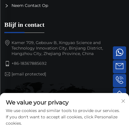
Neem Contact Op
Blijf in contact
Kamer 709, Gebouw B, Xingyao Science and
Technology Innovation City, Binjiang District,
Hangzhou City, Zhejiang Province, China
+86-18367885692
[email protected]
We value your privacy
We use cookies and similar tools to provide our services.
If you don't want to accept all cookies, click Personalize
cookies.