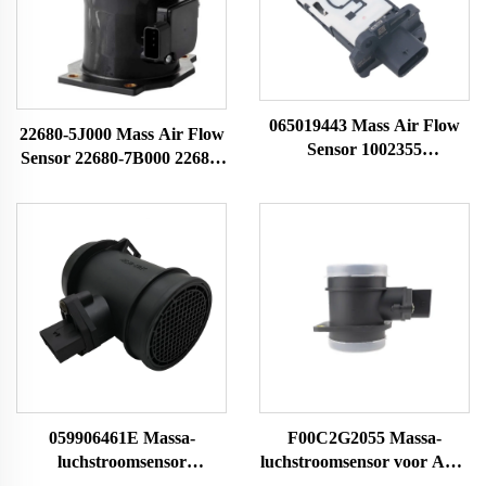
065019443 Mass Air Flow
22680-5J000 Mass Air Flow
Sensor 1002355
Sensor 22680-7B000 22680-
A2C99285400 10197974
7B001 74-50014 79021081
Geschikt voor MG MAF
voor Nissan MAF Sensor
Sensor Luchthoevemeter
Luchthoevemeter
059906461E Massa-
F00C2G2055 Massa-
luchstroomsensor
luchstroomsensor voor Audi
059906461EX 059906461A
Ford Seat Kodak