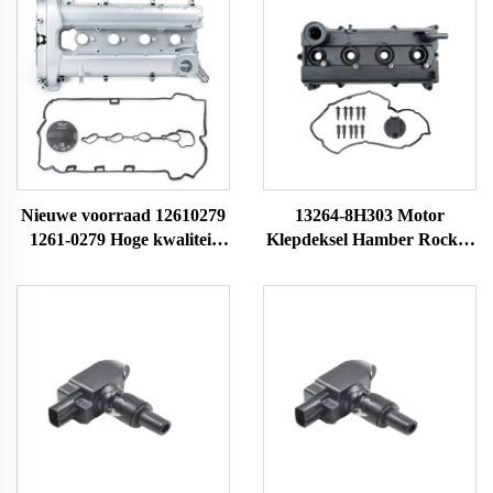
Nieuwe voorraad 12610279
13264-8H303 Motor
1261-0279 Hoge kwaliteit
Klepdeksel Hamber Rocker
auto-onderdelen aluminium
Cilinderkop Rocker Kamer
motorcilinder voor C-
Passend voor Nissan X-
hevrolet Equinox 2010-2017
TRAIL 132648H301
kopklepdeksel
132648H300