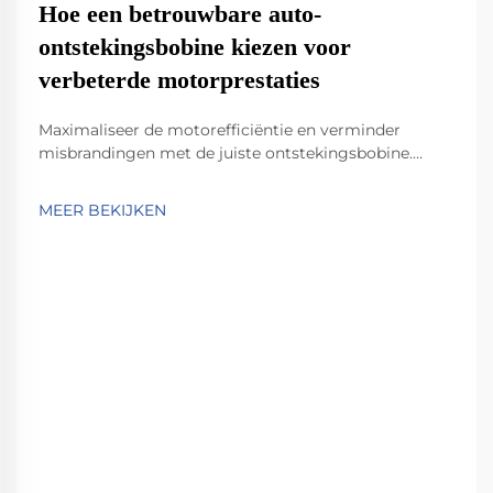
Hoe een betrouwbare auto-
ontstekingsbobine kiezen voor
verbeterde motorprestaties
Maximaliseer de motorefficiëntie en verminder
misbrandingen met de juiste ontstekingsbobine.
Ontdek belangrijke specificaties, verschillen tussen
OEM en aftermarket ontstekingsbobbines en hoe u
MEER BEKIJKEN
bobbines afstemt op de behoeften van uw voertuig.
Ontvang nu expertinzichten.