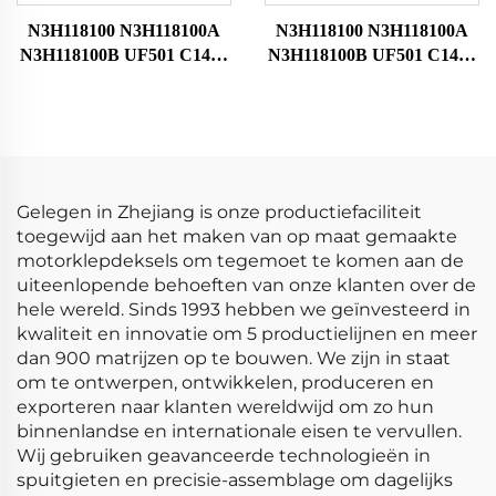
N3H118100 N3H118100A
N3H118100 N3H118100A
N3H118100B UF501 C1459
N3H118100B UF501 C1459
HITACHIIGC0089 Auto
HITACHIIGC0089 Auto
Motor Zündspoel voor
Motor Zündspoel voor
Mazda Bobina De
Mazda Bobina De
Encendido Del Coche
Encendido Del Coche
Gelegen in Zhejiang is onze productiefaciliteit
toegewijd aan het maken van op maat gemaakte
motorklepdeksels om tegemoet te komen aan de
uiteenlopende behoeften van onze klanten over de
hele wereld. Sinds 1993 hebben we geïnvesteerd in
kwaliteit en innovatie om 5 productielijnen en meer
dan 900 matrijzen op te bouwen. We zijn in staat
om te ontwerpen, ontwikkelen, produceren en
exporteren naar klanten wereldwijd om zo hun
binnenlandse en internationale eisen te vervullen.
Wij gebruiken geavanceerde technologieën in
spuitgieten en precisie-assemblage om dagelijks