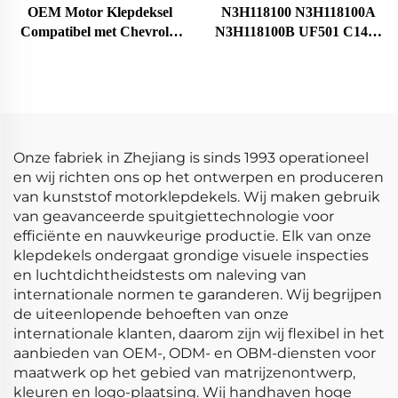
OEM Motor Klepdeksel
N3H118100 N3H118100A
Compatibel met Chevrolet
N3H118100B UF501 C1459
Aveo 1.6L 2004-2005
HITACHIIGC0089 Auto
Kunststof 96473698 96473
Motor Zündspoel voor
964-73-698 Klepdeksel
Mazda Bobina De
Encendido Del Coche
Onze fabriek in Zhejiang is sinds 1993 operationeel
en wij richten ons op het ontwerpen en produceren
van kunststof motorklepdekels. Wij maken gebruik
van geavanceerde spuitgiettechnologie voor
efficiënte en nauwkeurige productie. Elk van onze
klepdekels ondergaat grondige visuele inspecties
en luchtdichtheidstests om naleving van
internationale normen te garanderen. Wij begrijpen
de uiteenlopende behoeften van onze
internationale klanten, daarom zijn wij flexibel in het
aanbieden van OEM-, ODM- en OBM-diensten voor
maatwerk op het gebied van matrijzenontwerp,
kleuren en logo-plaatsing. Wij handhaven hoge