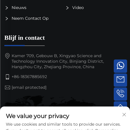
Nieuws
Video
Neem Contact Op
Blijf in contact
Kamer 709, Gebouw B, Xingyao Science and
Technology Innovation City, Binjiang District,
Hangzhou City, Zhejiang Province, China
+86-18367885692
[email protected]
We value your privacy
We use cookies and similar tools to provide our services.