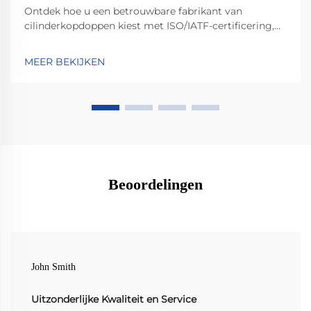
Ontdek hoe u een betrouwbare fabrikant van
cilinderkopdoppen kiest met ISO/IATF-certificering,
nauwe CNC-toleranties en bewezen prestaties.
Vermijd kostbare gebreken—ontvang vandaag nog
MEER BEKIJKEN
uw op maat gemaakte oplossing.
Beoordelingen
John Smith
Uitzonderlijke Kwaliteit en Service