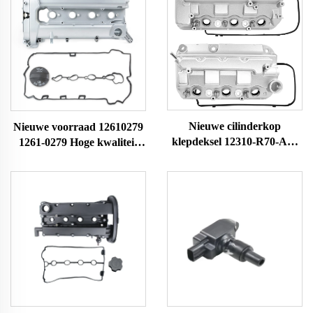
Nieuwe cilinderkop
Nieuwe voorraad 12610279
klepdeksel 12310-R70-A00
1261-0279 Hoge kwaliteit
264-491 12310R70A00
auto-onderdelen aluminium
12310-R70-A10 voor motor
motorcilinder voor C-
2008-2017 Hoge kwaliteit
hevrolet Equinox 2010-2017
kopklepdeksel