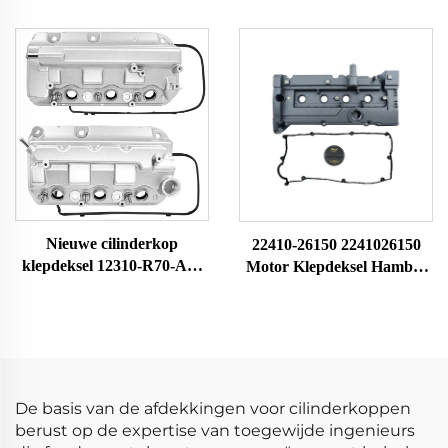
motor Cilinderkopkamer
auto-onderdelen aluminium
Autogereedschap
motorcilinder voor C-
Compatibel met Ranger 3.2
hevrolet Equinox 2010-2017
TDCI4X4 147KW
kopklepdeksel
Nieuwe cilinderkop
22410-26150 2241026150
klepdeksel 12310-R70-A00
Motor Klepdeksel Hamber
264-491 12310R70A00
Rocker Cilinderkop
12310-R70-A10 voor motor
Rockerkamer Geschikt voor
2008-2017 Hoge kwaliteit
Hyundai Accent Met
Dichting
De basis van de afdekkingen voor cilinderkoppen
berust op de expertise van toegewijde ingenieurs