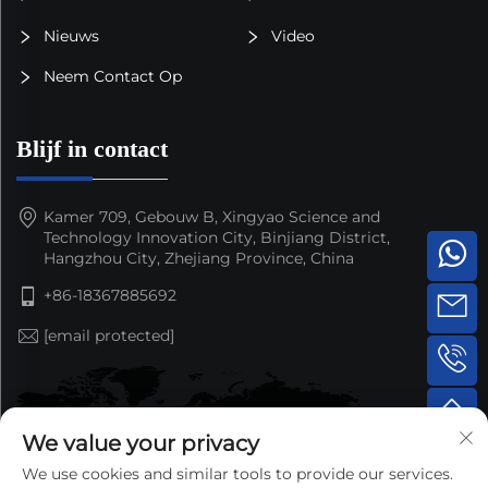
Nieuws
Video
Neem Contact Op
Blijf in contact
Kamer 709, Gebouw B, Xingyao Science and
Technology Innovation City, Binjiang District,
Hangzhou City, Zhejiang Province, China
+86-18367885692
[email protected]
We value your privacy
We use cookies and similar tools to provide our services.