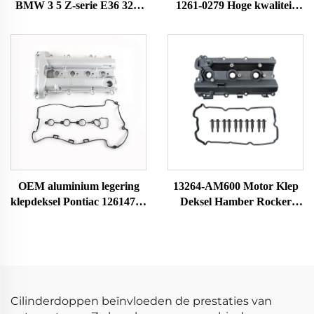
BMW 3 5 Z-serie E36 323i
1261-0279 Hoge kwaliteit
328i M3 E39 528i E36 E37
auto-onderdelen aluminium
E38 Z3 11121703341
motorcilinder voor C-
11121748630
hevrolet Equinox 2010-2017
kopklepdeksel
OEM aluminium legering
13264-AM600 Motor Klep
klepdeksel Pontiac 12614738
Deksel Hamber Rocker
12587283 cilinderkop en
Cilinderkop Rocker Kamer
pakkingen nieuwe conditie
Passend voor Nissan 350Z
auto-onderdelen
13264-AM600
klepverstelling
Cilinderdoppen beïnvloeden de prestaties van