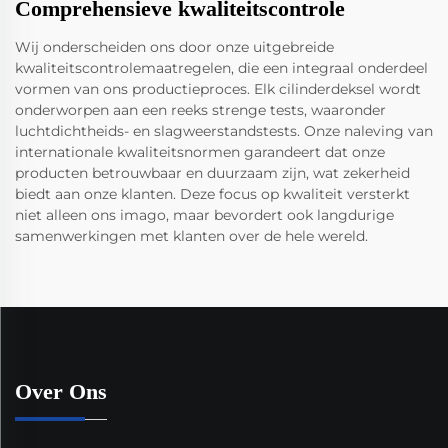
Comprehensieve kwaliteitscontrole
Wij onderscheiden ons door onze uitgebreide
kwaliteitscontrolemaatregelen, die een integraal onderdeel
vormen van ons productieproces. Elk cilinderdeksel wordt
onderworpen aan een reeks strenge tests, waaronder
luchtdichtheids- en slagweerstandstests. Onze naleving van
internationale kwaliteitsnormen garandeert dat onze
producten betrouwbaar en duurzaam zijn, wat zekerheid
biedt aan onze klanten. Deze focus op kwaliteit versterkt
niet alleen ons imago, maar bevordert ook langdurige
samenwerkingen met klanten over de hele wereld.
Over Ons