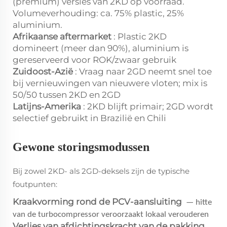
(premium) versies van 2KD op voorraad.
Volumeverhouding: ca. 75% plastic, 25%
aluminium.
Afrikaanse aftermarket
: Plastic 2KD
domineert (meer dan 90%), aluminium is
gereserveerd voor ROK/zwaar gebruik
Zuidoost-Azië
: Vraag naar 2GD neemt snel toe
bij vernieuwingen van nieuwere vloten; mix is
50/50 tussen 2KD en 2GD
Latijns-Amerika
: 2KD blijft primair; 2GD wordt
selectief gebruikt in Brazilië en Chili
Gewone storingsmodussen
Bij zowel 2KD- als 2GD-deksels zijn de typische
foutpunten:
Kraakvorming rond de PCV-aansluiting
— hitte
van de turbocompressor veroorzaakt lokaal verouderen
Verlies van afdichtingskracht van de pakking