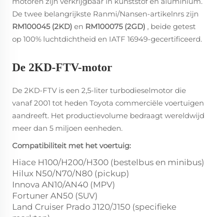
motoren zijn verkrijgbaar in kunststof en aluminium.
De twee belangrijkste Ranmi/Nansen-artikelnrs zijn
RM100045 (2KD)
en
RM100075 (2GD)
, beide getest
op 100% luchtdichtheid en IATF 16949-gecertificeerd.
De 2KD-FTV-motor
De 2KD-FTV is een 2,5-liter turbodieselmotor die
vanaf 2001 tot heden Toyota commerciële voertuigen
aandreeft. Het productievolume bedraagt wereldwijd
meer dan 5 miljoen eenheden.
Compatibiliteit met het voertuig:
Hiace H100/H200/H300 (bestelbus en minibus)
Hilux N50/N70/N80 (pickup)
Innova AN10/AN40 (MPV)
Fortuner AN50 (SUV)
Land Cruiser Prado J120/J150 (specifieke