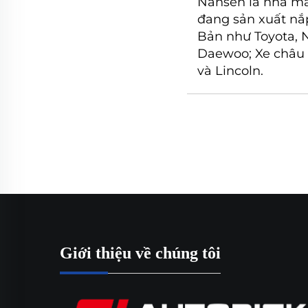
Nansen là nhà má
đang sản xuất nắ
Bản như Toyota, N
Daewoo; Xe châu
và Lincoln.
Giới thiệu về chúng tôi