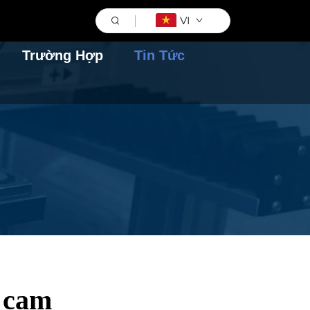
VI
Trường Hợp
Tin Tức
c cam