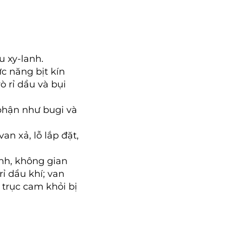
u xy-lanh.
c năng bịt kín
 rỉ dầu và bụi
 phận như bugi và
n xả, lỗ lắp đặt,
nh, không gian
rỉ dầu khí; van
 trục cam khỏi bị