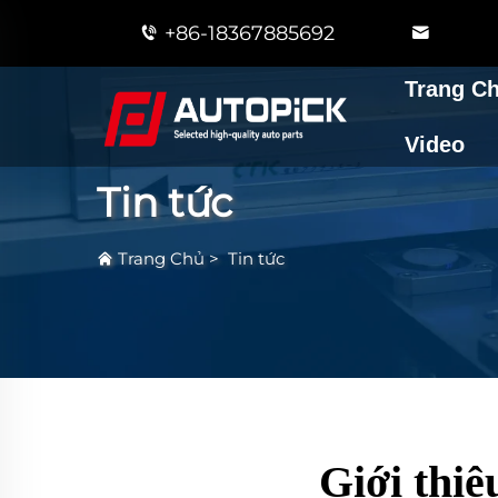
+86-18367885692
Trang C
Video
Tin tức
Trang Chủ
>
Tin tức
Giới thi