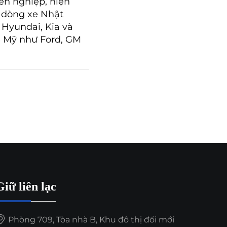
ên nghiệp, hiện
 dòng xe Nhật
 Hyundai, Kia và
 Mỹ như Ford, GM
Giữ liên lạc
Phòng 709, Tòa nhà B, Khu đô thị đổi mới