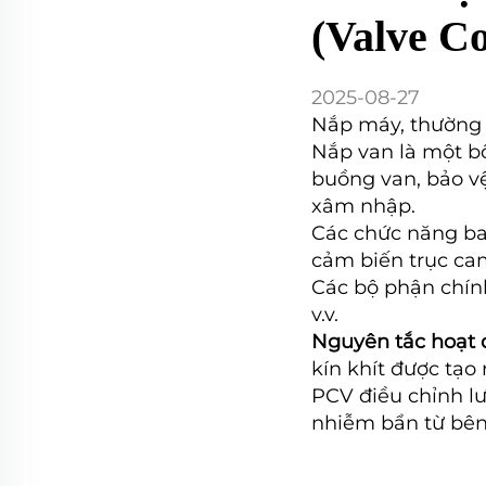
(Valve C
2025-08-27
Nắp máy, thường đ
Nắp van là một bộ
buồng van, bảo vệ
xâm nhập.
Các chức năng bao
cảm biến trục ca
Các bộ phận chính
v.v.
Nguyên tắc hoạt
kín khít được tạo
PCV điều chỉnh lư
nhiễm bẩn từ bên