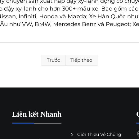
y chuyên sản xuất nắp đậy xy-lanh động cơ chuy
p đậy xy-lanh cho hơn 300+ mẫu xe. Bao gồm các
issan, Infiniti, Honda và Mazda; Xe Hàn Quốc như
 Âu như VW, BMW, Mercedes Benz và Peugeot; Xe
Trước
Tiếp theo
Liên kết Nhanh
Giới Thiệu Về Chúng