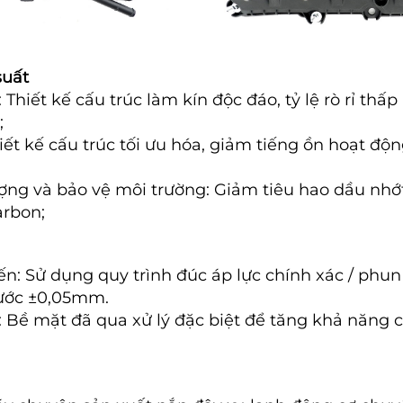
suất
Thiết kế cấu trúc làm kín độc đáo, tỷ lệ rò rỉ thấp
;
iết kế cấu trúc tối ưu hóa, giảm tiếng ồn hoạt độ
ợng và bảo vệ môi trường: Giảm tiêu hao dầu nhớ
arbon;
ến: Sử dụng quy trình đúc áp lực chính xác / phun
hước ±0,05mm.
t: Bề mặt đã qua xử lý đặc biệt để tăng khả năng