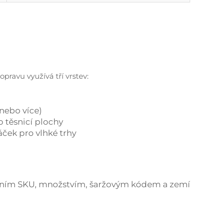
pravu využívá tří vrstev:
 nebo více)
 těsnicí plochy
sáček pro vlhké trhy
robním SKU, množstvím, šaržovým kódem a zemí