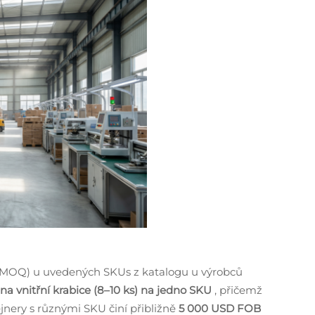
(MOQ) u uvedených SKUs z katalogu u výrobců
na vnitřní krabice (8–10 ks) na jedno SKU
, přičemž
jnery s různými SKU činí přibližně
5 000 USD FOB