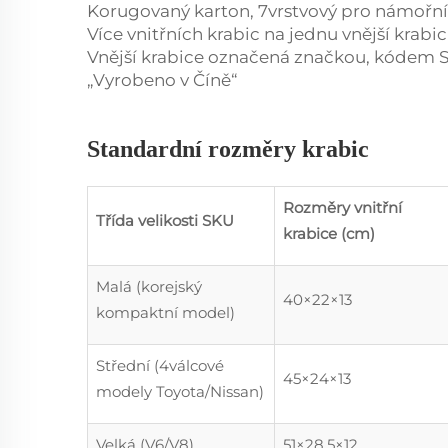
Korugovaný karton, 7vrstvový pro námořní
Více vnitřních krabic na jednu vnější krabic
Vnější krabice označená značkou, kódem 
„Vyrobeno v Číně“
Standardní rozměry krabic
Rozměry vnitřní
Třída velikosti SKU
krabice (cm)
Malá (korejský
40×22×13
kompaktní model)
Střední (4válcové
45×24×13
modely Toyota/Nissan)
Velká (V6/V8)
51×28.5×12