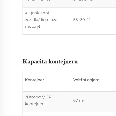
XL (nákladní
vozidla/dieselové
58×30×12
motory)
Kapacita kontejneru
Kontejner
Vnitřní objem
20stopový GP
67 m³
kontejner