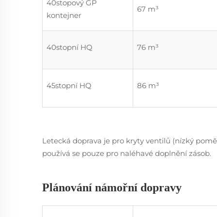
40stopový GP
67 m³
kontejner
40stopní HQ
76 m³
45stopní HQ
86 m³
Letecká doprava je pro kryty ventilů (nízký pom
používá se pouze pro naléhavé doplnění zásob.
Plánování námořní dopravy