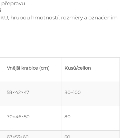
 přepravu
i
SKU, hrubou hmotností, rozměry a označením
Vnější krabice (cm)
Kusů/cellon
58×42×47
80–100
70×46×50
80
67×53×60
60