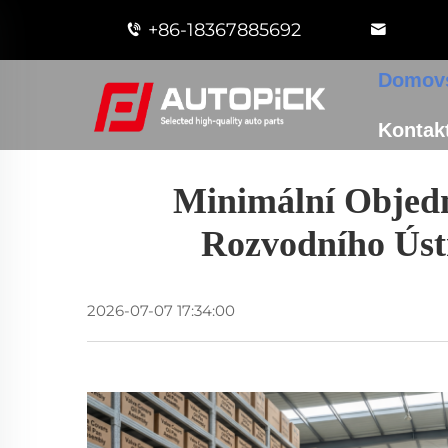
+86-18367885692
Domovs
Kontakt
Minimální Objed
Rozvodního Úst
2026-07-07 17:34:00