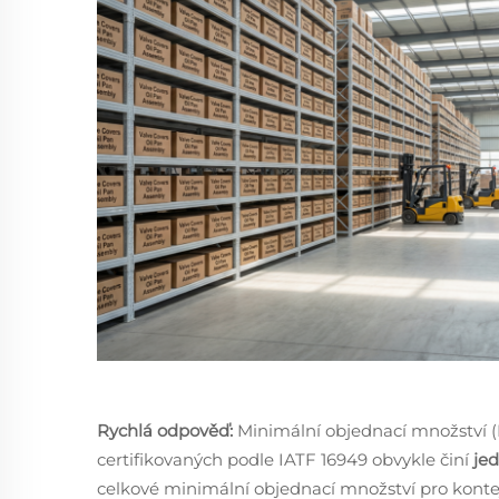
Rychlá odpověď:
Minimální objednací množství 
certifikovaných podle IATF 16949 obvykle činí
jed
celkové minimální objednací množství pro konte