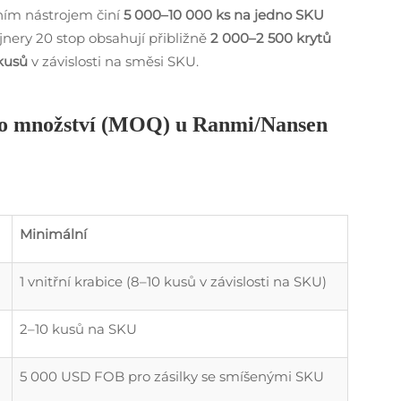
ním nástrojem činí
5 000–10 000 ks na jedno SKU
nery 20 stop obsahují přibližně
2 000–2 500 krytů
 kusů
v závislosti na směsi SKU.
ho množství (MOQ) u Ranmi/Nansen
Minimální
1 vnitřní krabice (8–10 kusů v závislosti na SKU)
2–10 kusů na SKU
5 000 USD FOB pro zásilky se smíšenými SKU