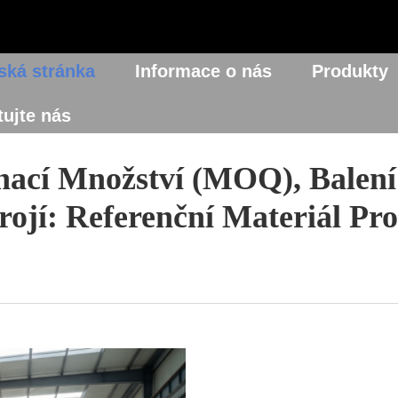
ká stránka
Informace o nás
Produkty
ujte nás
nací Množství (MOQ), Balení
rojí: Referenční Materiál Pr