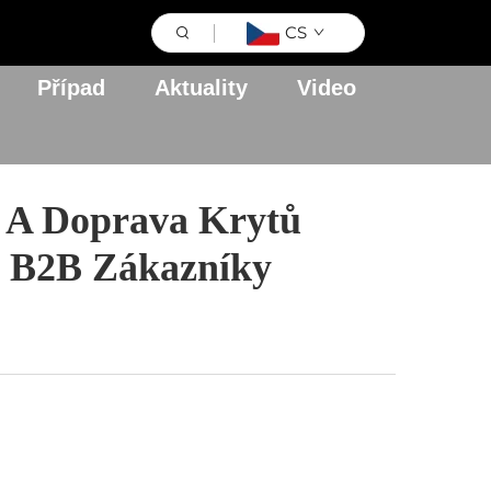
CS
Případ
Aktuality
Video
 A Doprava Krytů
o B2B Zákazníky